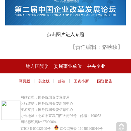
点击图片进入专题
【责任编辑：骆秧秧】
地方国资委
委属事业单位
中央企业
|
|
|
|
网页版
英文版
邮箱
国资小新
国资报告
网站管理：国务院国资委宣传局
运行维护：国务院国资委新闻中心
技术支持：国务院国资委信息中心
办公地址：北京市宣武门西大街26号 邮编：100053
网站标识码bm27000004
京ICP备05052109号
京公网安备 110401200016号