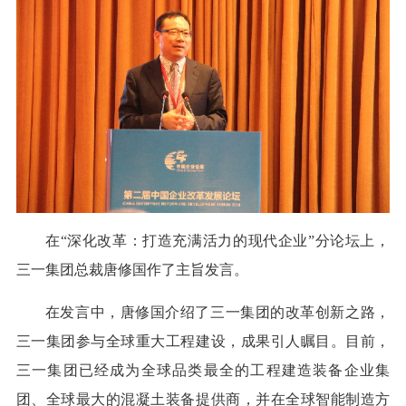
在“深化改革：打造充满活力的现代企业”分论坛上，
三一集团总裁唐修国作了主旨发言。
在发言中，唐修国介绍了三一集团的改革创新之路，
三一集团参与全球重大工程建设，成果引人瞩目。目前，
三一集团已经成为全球品类最全的工程建造装备企业集
团、全球最大的混凝土装备提供商，并在全球智能制造方