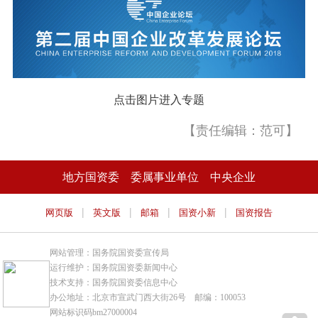
点击图片进入专题
【责任编辑：范可】
地方国资委
委属事业单位
中央企业
|
|
|
|
网页版
英文版
邮箱
国资小新
国资报告
网站管理：国务院国资委宣传局
运行维护：国务院国资委新闻中心
技术支持：国务院国资委信息中心
办公地址：北京市宣武门西大街26号 邮编：100053
网站标识码bm27000004