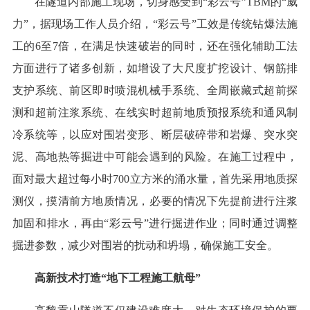
在隧道内部施工现场，切身感受到“彩云号”TBM的“威
力”，据现场工作人员介绍，“彩云号”工效是传统钻爆法施
工的6至7倍，在满足快速破岩的同时，还在强化辅助工法
方面进行了诸多创新，如增设了大尺度扩挖设计、钢筋排
支护系统、前区即时喷混机械手系统、全周嵌藏式超前探
测和超前注浆系统、在线实时超前地质预报系统和通风制
冷系统等，以应对围岩变形、断层破碎带和岩爆、突水突
泥、高地热等掘进中可能会遇到的风险。在施工过程中，
面对最大超过每小时700立方米的涌水量，首先采用地质探
测仪，摸清前方地质情况，必要的情况下先提前进行注浆
加固和排水，再由“彩云号”进行掘进作业；同时通过调整
掘进参数，减少对围岩的扰动和坍塌，确保施工安全。
高新技术打造“地下工程施工航母”