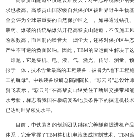
高黎贡山隧道不仅建设难度大，对生态环境保护的要
求也极高。高黎贡山国家级自然保护区被世界野生生物基
金会评为全球最重要的自然保护区之一。如果通过钻孔、
装药、爆破的传统钻爆法开挖高黎贡山隧道，不仅施工风
险系数高，而且洞内噪音大，烟尘大，还将对保护区生态
产生不可逆的负面影响。因此，TBM的应运而生解决了这
一难题，它是集机、电、液、气、激光、传导、测量、预
报于一体，技术含量最高的工程装备，被誉为“地下工程施
工的航母”。中铁装备设研总院副院长、“彩云号”总设计师
贺飞表示，“彩云号”在高黎贡山经受住了断层交接带和涌
水考验，标志着我国在极端复杂地质条件下的掘进机技术
已达到世界领先水平。
目前，中铁装备的创新团队继续完善隧道掘进机产品
体系，完全掌握了TBM整机机电液集成控制技术、TBM滚