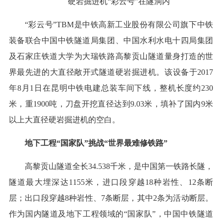
硬岩掘进机“彩云号”在隧洞内
“彩云号”TBM是中铁高新工业股份有限公司旗下中铁
装备联合中国中铁隧道局集团、中国水利水电十四局集团
及石家庄铁道大学为大瑞铁路高黎贡山隧道量身打造的世
界最先进的大直径敞开式隧道硬岩掘进机。该设备于2017
年8月1日在昆明中铁电建总装车间下线，整机长度约230
米，重1900吨，刀盘开挖直径达到9.03米，填补了国内9米
以上大直径硬岩掘进机的空白。
地下工程“国家队”挑战“世界最难修铁路”
高黎贡山隧道全长34.538千米，是中国第一铁路长隧，
隧道最大埋深达1155米，进口段穿越18种岩性、12条断
层；出口段穿越8种岩性、7条断层，其中2条为活动断层。
作为国内隧道及地下工程领域的“国家队”，中国中铁隧道