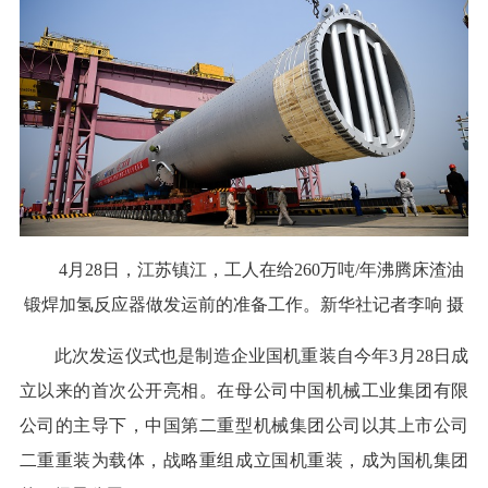
4月28日，江苏镇江，工人在给260万吨/年沸腾床渣油
锻焊加氢反应器做发运前的准备工作。新华社记者李响 摄
此次发运仪式也是制造企业国机重装自今年3月28日成
立以来的首次公开亮相。在母公司中国机械工业集团有限
公司的主导下，中国第二重型机械集团公司以其上市公司
二重重装为载体，战略重组成立国机重装，成为国机集团