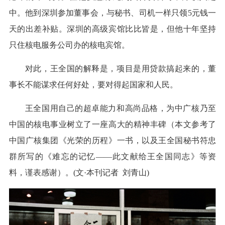
中。他到深圳参加董事会，与秘书、司机一样只领5元钱一
天的出差补贴。深圳的高级宾馆比比皆是，但他十年坚持
只住核电服务公司办的核电宾馆。
对此，王全国的解释是，项目是用贷款搞起来的，董
事长不能谋求任何好处，要对得起国家和人民。
王全国用自己的超卓能力和高尚品格，为中广核乃至
中国的核电事业树立了一座高大的精神丰碑（本文参考了
中国广核集团《光荣的历程》一书，以及王全国秘书符忠
群所写的《难忘的记忆——此文献给王全国同志》等资
料，谨表感谢）。(文·本刊记者 刘青山)