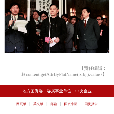
【责任编辑：
${content.getAttrByFlatName('zrbj').value}】
地方国资委
委属事业单位
中央企业
|
|
|
|
网页版
英文版
邮箱
国资小新
国资报告