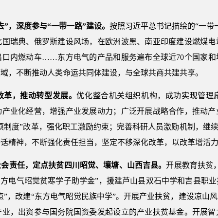
去”，深度参与“一带一路”建设。
按照习近平总书记描绘的“一带
北国瑞典、俄罗斯建设风场，在欧洲波黑、南亚印度建设燃煤电
口内燃动车……东方电气的产品和服务遍布全球近70个国家和地
领域，不断推动人类命运共同体建设，与全球共商共建共享。
改革，推动转型发展。
优化整合机关组织机构，成功实现管理
动产业化经营，增强产业发展动力；广泛开展战略合作，推动产
项制度”改革，强化职工激励约束；完善科研人员激励机制，继续
讲话精神，不断强化责任担当，坚定不移深化改革，以改革增活
社会责任，定点扶贫四川昭觉、壤塘、山西吉县。
开展教育扶贫
东方电气昭觉贫寒学子助学金”，援建芦山县双石中学和吉县职
教点”，改建“东方电气昭觉民族中学”。开展产业扶贫，建设凉山
产业，出资参与国务院国资委发起设立的产业扶贫基金。开展智力