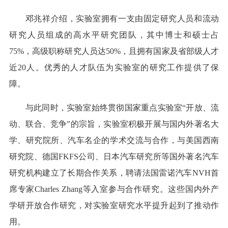
邓兆祥介绍，实验室拥有一支由固定研究人员和流动
研究人员组成的高水平研究团队，其中博士和硕士占
75%，高级职称研究人员达50%，且拥有国家及省部级人才
近20人。优秀的人才队伍为实验室的研究工作提供了保
障。
与此同时，实验室始终贯彻国家重点实验室“开放、流
动、联合、竞争”的宗旨，实验室积极开展与国内外著名大
学、研究院所、汽车名企的学术交流与合作，与美国西南
研究院、德国FKFS公司、日本汽车研究所等国外著名汽车
研究机构建立了长期合作关系，聘请法国雷诺汽车NVH首
席专家Charles Zhang等入室参与合作研究。这些国内外产
学研开放合作研究，对实验室研究水平提升起到了推动作
用。