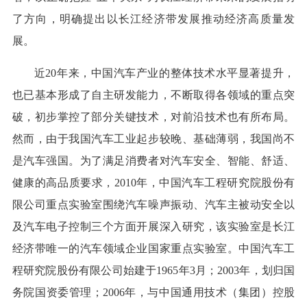
了方向，明确提出以长江经济带发展推动经济高质量发
展。
近20年来，中国汽车产业的整体技术水平显著提升，
也已基本形成了自主研发能力，不断取得各领域的重点突
破，初步掌控了部分关键技术，对前沿技术也有所布局。
然而，由于我国汽车工业起步较晚、基础薄弱，我国尚不
是汽车强国。为了满足消费者对汽车安全、智能、舒适、
健康的高品质要求，2010年，中国汽车工程研究院股份有
限公司重点实验室围绕汽车噪声振动、汽车主被动安全以
及汽车电子控制三个方面开展深入研究，该实验室是长江
经济带唯一的汽车领域企业国家重点实验室。中国汽车工
程研究院股份有限公司始建于1965年3月；2003年，划归国
务院国资委管理；2006年，与中国通用技术（集团）控股