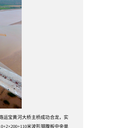
公路运宝黄河大桥主桥成功合龙，实
2×200+110米波形钢腹板中央单