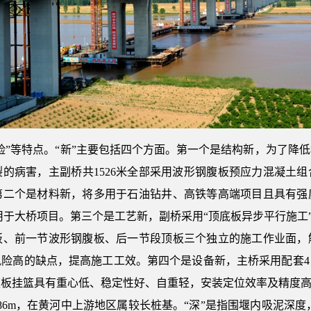
险”等特点。“新”主要包括四个方面。第一个是结构新，为了降
的病害，主副桥共1526米全部采用波形钢腹板预应力混凝土
第二个是材料新，将多用于石油钻井、高铁等高端项目且具有强
用于大桥项目。第三个是工艺新，副桥采用“顶底板异步平行施工”
板、前一节波形钢腹板、后一节段顶板三个独立的施工作业面，
风险高的缺点，提高施工工效。第四个是设备新，主桥采用配套4
板挂篮具有重心低、稳定性好、自重轻，安装定位效率及精度高
86m，在黄河中上游地区属较长桩基。“深”是指围堰内吸泥深度