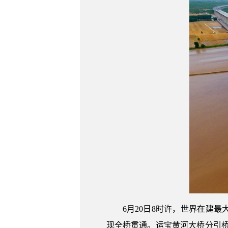
6月20日8时许，世界在建
现全桥贯通。运宝黄河大桥分引桥、主