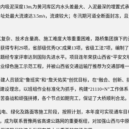
堰内吸泥深度13m,为黄河库区内水头差最大、入泥最深的埋置式
址处最大流速达3.5m/s，流速较大；冬汛期河道全断面封冻，
艺复杂、技术含量高、施工难度大等重重困难，路桥集团旗下的
得专利29项，省部级优秀QC成果13项，省级工法7项，编制
题经专家评审达到国际先进水平。项目连年荣获山西省“平安文
业绿色施工示范工程，并被山西省交通运输厅推荐为交通部唯一
建人员锁定“鲁班奖”和“詹天佑奖”创优目标，在“融合、创新、
建设理念，以班组作业标准化为抓手，构建“21110+N”工作
的艰苦奋战和顽强拼搏，各个节点如期完工，保证了大桥顺利合龙
机电、绿化及路面等施工阶段，按照计划，本年度可实现通车目
”，成为联系晋豫两省高速公路网的重要枢纽，对加强山西与中原