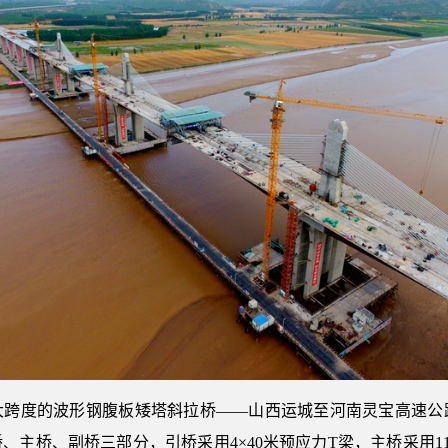
最大跨度的波形钢腹板矮塔斜拉桥——山西运城至河南灵宝高速
桥、副桥三部分，引桥采用4×40米预应力T梁，主桥采用110+