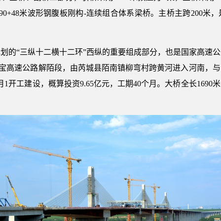
×90+48米波形钢腹板刚构-连续组合体系梁桥。主桥主跨200
划的“三纵十二横十二环”西纵的重要组成部分，也是国家高速
运宝高速公路解陌段，由芮城县陌南镇柳弯村跨黄河进入河南，
月1开工建设，概算投资9.65亿元，工期40个月。大桥全长1690