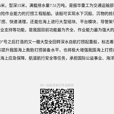
47.6米，型深15米，满载排水量7.51万吨，是振华重工为交通
米水深抢险作业能力的打捞工程船舶。该船可实现水下沉船、沉物的
打捞、快速清理，还能在海上进行大型组块、平台模块、导管架
作业支持等功能，是我国目前功能最为齐全、作业能力最为强大
华30”号之后打造的又一艘大型全回转深水自航打捞起重船，标志
将提升我国海上救助打捞装备水平，也将极大增强我国海上打捞
、海上应急保障、航道航行安全等任务，承担国际公益事业、海
扫一扫在手机打开当前页