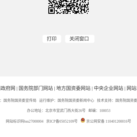
打印
关闭窗口