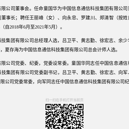
有限公司董事会。任命童国华为中国信息通信科技集团有限公司
副董事长；聘任王丽峰（女）、向永忠、罗建川、郑清智（按姓
2018年6月至2021年5月）。
科技集团有限公司总经理人选，吕卫平、黄志勤、徐宏志、余少
选，夏存海为中国信息通信科技集团有限公司总会计师人选。
有限公司党委、纪委，党委设常委。童国华同志任中国信息通信
科技集团有限公司党委副书记，吕卫平、黄志勤、徐宏志、向军
有限公司党委常委，向军同志任中国信息通信科技集团有限公司
扫一扫在手机打开当前页