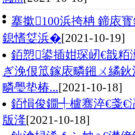
搴撳100浜挎柟 鍗庡
鎴愭姇浜�
[2021-10-19]
銆愬鍙插姏琛屻€戠粨
ぎ浼佷笟鎵庡疄鎺ㄨ繘鈥
疄璺垫椿...
[2021-10-18]
銆愪俊鐗╃櫨骞淬€戔€
版湰
[2021-10-18]