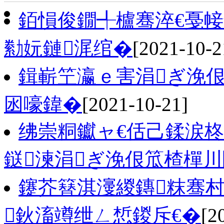
銆愪俊鐗╃櫨骞淬€戞
勬妧鏈浘绾�
[2021-10-2
鍓嶄笁瀛ｅ害涓ぎ浼佷
囦嚎鍏�
[2021-10-21]
绋崇粡钀ャ€佸己鍒涙柊
鎹湅涓ぎ浼佷笟楂樿
鑳芥簮淇濅緵鏄粖骞村
鈥滀竴绁ㄥ惁鍐斥€�
[2