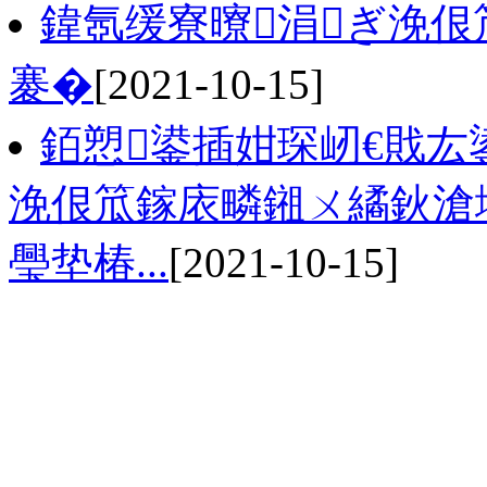
鍏氬缓寮曢涓ぎ浼
褰�
[2021-10-15]
銆愬鍙插姏琛屻€戝厷
浼佷笟鎵庡疄鎺ㄨ繘鈥滄
璺垫椿...
[2021-10-15]