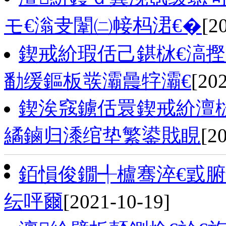
モ€滃叏闈㈡帹杩涒€�
[2
鍥戒紒瑕佸己鍖栤€滈摼
勫缓鏂板彂灞曟牸灞€
[20
鍥涘窛鐪佸睘鍥戒紒澶
繘鏀归潻绾垫繁鍙戝睍
[2
銆愪俊鐗╃櫨骞淬€戜腑
纭呯爾
[2021-10-19]