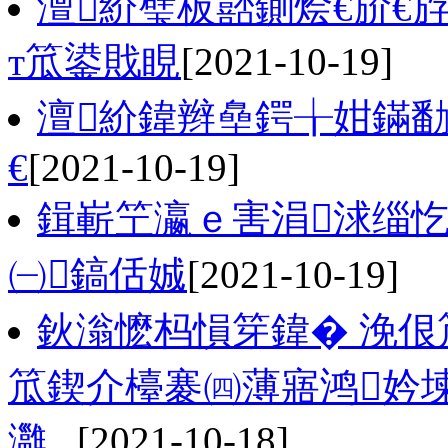
澶紒璧板嚭鍘烩€斺€
т笟鍙戝睍
[2021-10-19]
澶紒鍏辫皨鍔╁姏鏋
€
[2021-10-19]
鍓嶄笁瀛ｅ害涓浗缁忔
㈠鎬佸娍
[2021-10-19]
鈥滃懡杩愪笌鍏� 浼佷笟
笟鍥介檯褰㈣薄寤鸿妗
灉...
[2021-10-18]