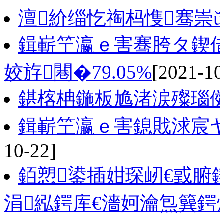
澶紒缁忔祹杩愯骞崇
鍓嶄笁瀛ｅ害骞胯タ鍥
姣斿闀�79.05%
[2021-1
鍖楁柟鍦板尯渚涙殩瑙
鍓嶄笁瀛ｅ害鎴戝浗宸
10-22]
銆愬鍙插姏琛屻€戜腑
涓紭鍔库€濇妸瀹炰簨鍔