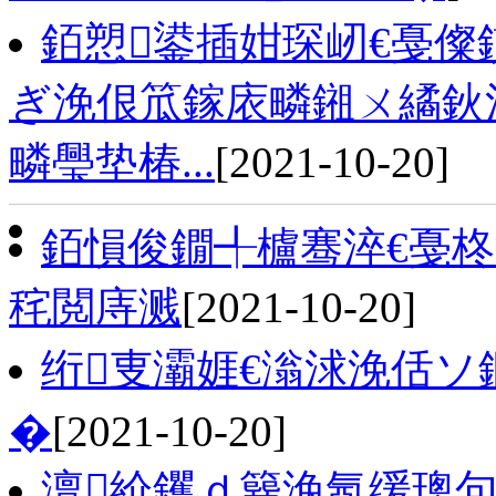
銆愬鍙插姏琛屻€戞儏
ぎ浼佷笟鎵庡疄鎺ㄨ繘鈥
疄璺垫椿...
[2021-10-20]
銆愪俊鐗╃櫨骞淬€戞柊
秺閲庤溅
[2021-10-20]
绗叓灞娾€滃浗浼佸ソ
�
[2021-10-20]
澶紒钁ｄ簨浼氬缓璁