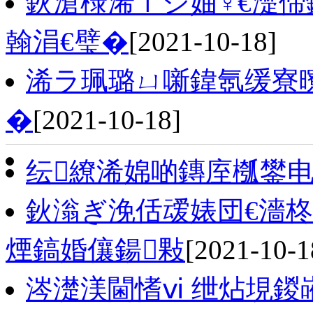
鈥滄椂浠ｆシ妯♀€濋偙
翰涓€璧�
[2021-10-18]
浠ラ珮璐ㄩ噺鍏氬缓寮
�
[2021-10-18]
纭繚浠婂啲鏄庢槬鐢
鈥滃ぎ浼佸叆婊団€濇柊
煙鎬婚儴鍚敤
[2021-10-1
涔濋渼閫愭ⅵ 绁炶垷鍐