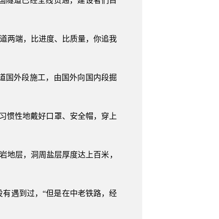
国隧道已经全线贯通，建设者们目
隧道两端，比进度、比质量，你追我
道国外段施工，由国外向国内段掘
就习惯性地戴好口罩、安全帽，穿上
盐岩地层，洞周盐层厚度达上百米，
有遇到过，“但是在中老铁路，经