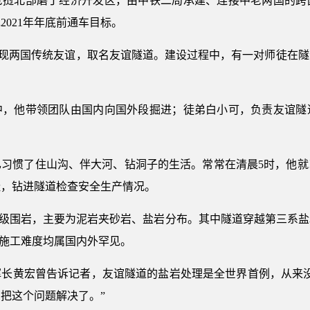
老挝北部磨丁经济开发区，由中铁二局承建、连接中老两国的跨
021年年底前通车目标。
为体现两国传统友谊，取名友谊隧道。建设过程中，有一对师徒在
工中，他带领团队由国内向国外段掘进；徒弟白小可，负责友谊隧
已习惯了住山沟、伴大河、钻洞子的生活。常常在清晨5时，他
鞋，钻进隧道检查安全生产情况。
V级围岩，主要为泥岩夹砂岩、盐岩分布。其中隧道穿越第三系
和施工难度均属国内外罕见。
挥长黄宏曾告诉记者，友谊隧道的盐岩处理是全世界首例，从来没
把这个问题解决了。”