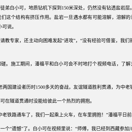
徒弟白小可，地质钻机下探到150米深处，仍然没有钻透盐岩层
我们这个结构有挤压作用。盐岩一旦遇水都有可能溶解，溶解的
小可说。
请教专家，还主动向困难发起“进攻”，“没有经验可借鉴，我们
切磋。施工期间，潘福平和白小可会不时地打个视频电话，了解
多名中老两国建设者历时1500多天的奋战，友谊隧道胜利贯通，为
小可在隧道贯通时没能给彼此一个热烈的拥抱。
中老铁路通车了，我们一起乘上火车，在车里拥抱！”潘福平日
一个“遗憾”了。白小可在视频里说：“师傅，我已经到西藏参加