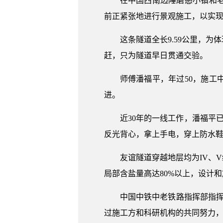
在中国西南边陲磨憨小镇和
前正紧张地进行景观施工，以实现2
这条隧道全长9.59公里，
赶，只为隧道早日贯通交验。
师傅潘福平，年过50，施
进。
近30年的一线工作，潘福平
反光背心，拿上手电，穿上防水
友谊隧道穿越地层均为IV、
局部含盐量高达80%以上，设计
中国中铁中老铁路指挥部指
过施工方和科研机构的共同努力，