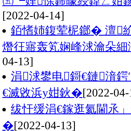
㈤┗娌悇鍗曚綅鍏ㄥ姏
[2022-04-14]
銆愭姉鍑荤柅鎯� 澶
熸彺寤轰笂娴峰浗瀹朵細
04-13]
涓浗鐢电鎶€鏈湇鍔
€滅敓浜у姏鈥�
[2022-04-
绂忓缓涓€鎵逛氦閫氶」
�
[2022-04-13]