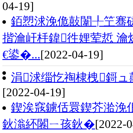
04-19]
銆愬浗浼佹敼闈╀笁骞磋
揩瀹屽杽鍏徃娌荤悊 瀹
€鍙�...
[2022-04-19]
涓浗缁忔祹棣栧鎶ュ
[2022-04-19]
鍥涘窛鐪佸睘鍥芥湁浼
鈥滃紑闂ㄧ孩鈥�
[2022-0