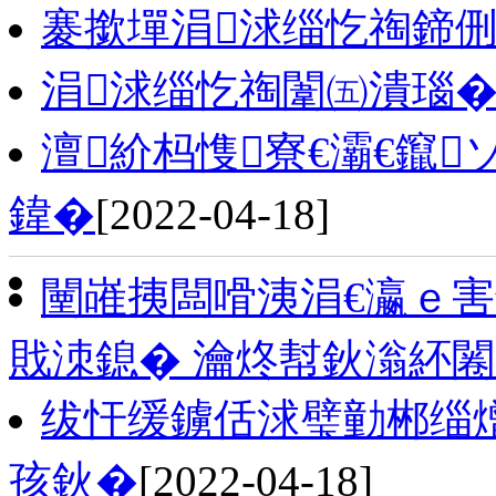
褰撳墠涓浗缁忔祹鍗
涓浗缁忔祹闈㈤潰瑙
澶紒杩愯寮€灞€鑹
鍏�
[2022-04-18]
闉嶉挗闆嗗洟涓€瀛ｅ
戝洓鎴� 瀹炵幇鈥滃紑
绂忓缓鐪佸浗璧勭郴缁
孩鈥�
[2022-04-18]