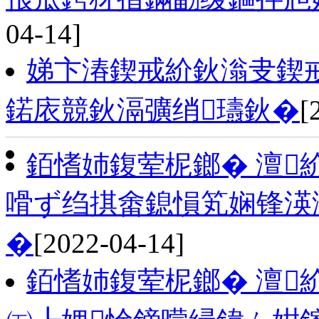
04-14]
娣卞湷鍥戒紒鈥滃叏鍥
鍩庡競鈥滆彍绡瓙鈥�
[
銆愭姉鍑荤柅鎯� 澶
嗗ず绉掑畬鎴愪笂娴锋渶
�
[2022-04-14]
銆愭姉鍑荤柅鎯� 澶