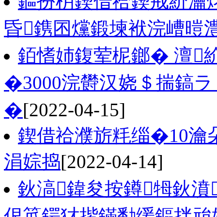
鏂扮枂鍥借祫鍥戒紒瀹炵
昏鎸囨爣鍛堜袱浣嶆暟
銆愭姉鍑荤柅鎯� 澶
�3000浣欎汉娆＄揣鎬
�
[2022-04-15]
鍥借祫濮旂粍缁�10瀹
涓婃捣
[2022-04-14]
鈥滈鍏夋按鐏牳鈥濆
佷笟鍔犲揩鏋勫缓鏂拌兘