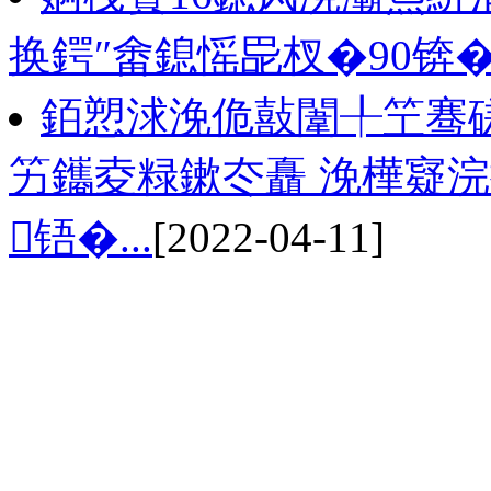
换鍔″畬鎴愮巼杈�90锛
銆愬浗浼佹敼闈╀笁骞磋
竻鑴夌粶鏉冭矗 浼樺寲
铻�...
[2022-04-11]