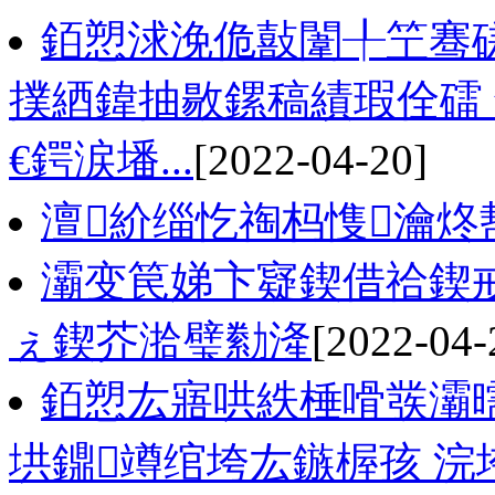
銆愬浗浼佹敼闈╀笁骞
撲綇鍏抽敭鏍稿績瑕佺礌
€鍔涙墦...
[2022-04-20]
澶紒缁忔祹杩愯瀹炵
灞变笢娣卞寲鍥借祫鍥
ぇ鍥芥湁璧勬湰
[2022-04-
銆愬厷寤哄紩棰嗗彂灞
垬鐤竴绾垮厷鏃楃孩 