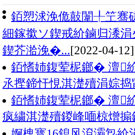
銆愬浗浼佹敼闈╀笁骞磋
細鎵撳ソ鍥戒紒鏀归潻涓
鍥芥湁浼�...
[2022-04-12]
銆愭姉鍑荤柅鎯� 澶
氶摼鍗忓悓淇濋殰涓婃捣
銆愭姉鍑荤柅鎯� 澶紒
疯繍淇濋殰鍐峰喕椋熷搧
婀栧寳16鎴风渷灞炰紒