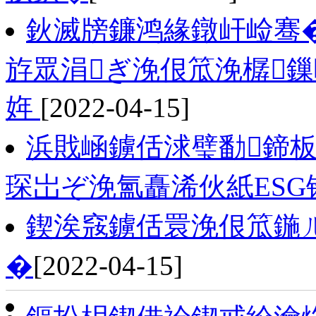
鈥滅牓鐮鸿緣鐓屽崄骞�
斿眾涓ぎ浼佷笟浼樼
姩
[2022-04-15]
浜戝崡鐪佸浗璧勫鍗
琛岀ぞ浼氳矗浠伙紙ESG
鍥涘窛鐪佸睘浼佷笟鍦
�
[2022-04-15]