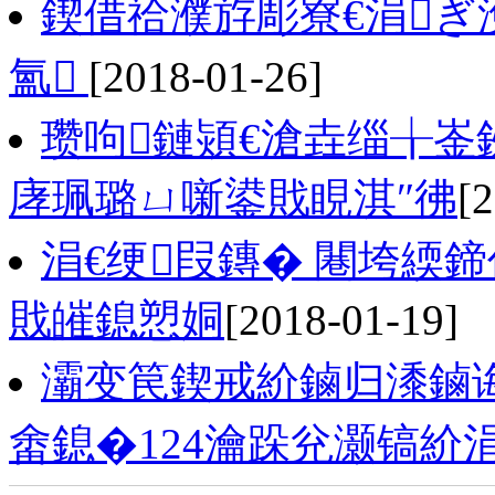
鍥借祫濮斿彫寮€涓
氳
[2018-01-26]
瓒呴鏈熲€滄垚缁╁
庨珮璐ㄩ噺鍙戝睍淇″彿
[
涓€绠叚鏄� 闀垮緛
戝皠鎴愬姛
[2018-01-19]
灞变笢鍥戒紒鏀归潻鏀诲厠
畬鎴�124瀹跺兊灏镐紒