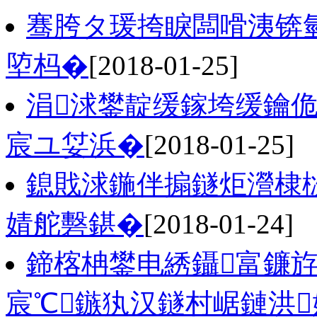
骞胯タ瑗挎睙闆嗗洟锛氫
埅杩�
[2018-01-25]
涓浗鐢靛缓鎵垮缓鑰
宸ユ姇浜�
[2018-01-25]
鎴戝浗鍦伴搧鐩炬瀯棣
婧舵礊鍖�
[2018-01-24]
鍗楁柟鐢电綉鑷富鐮斿
宸℃鏃犱汉鐩村崌鏈洪