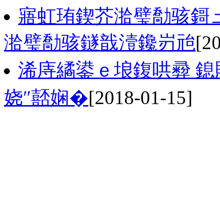
寤虹珛鍥芥湁璧勪骇鎶
湁璧勪骇鐩戠潱鑱岃兘
[2
浠庤繘鍙ｅ埌鍑哄彛 鎴
娆″嚭娴�
[2018-01-15]