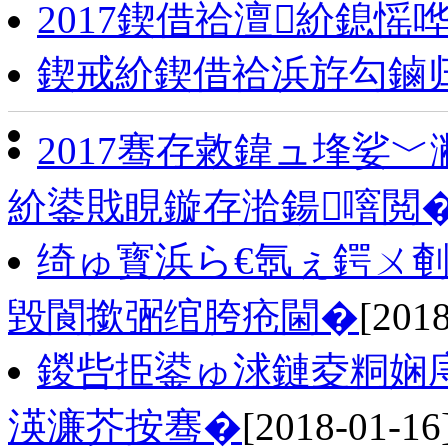
2017鍥借祫澶紒鎴愮
鍥戒紒鍥借祫浜斿勾鏀
2017骞存敹鍏ュ埄娑﹀
紒鍙戝睍鏇存湁鍚噾閲
绮ゅ寳浜ら€氬ぇ鍔ㄨ剦
毀閬撳弻绾胯疮閫�
[2018
鍐呰挋鍙ゅ浗鏈夌粡娴
渶濂芥按骞�
[2018-01-16