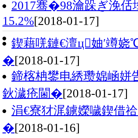
2017骞�98瀹跺ぎ浼佸
15.2%
[2018-01-17]
鍥藉唴鏈€澶ц妯′竴娆
�
[2018-01-17]
鍗楁柟鐢电綉瓒婂崡姘
鈥濊疮閫�
[2018-01-17]
涓€寮犲浘鐪嬫噦鍥借祫
�
[2018-01-16]