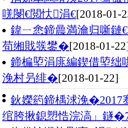
唴閿€閲忕涓€
[2018-01-2
鍏ㄧ悆鍗曟満瀹归噺鏈€
苟缃戝彂鐢�
[2018-01-22
鍗楄埅涓庣編鍥借埅绌
浼村叧绯�
[2018-01-22]
鈥嬫箹鍗楀浗浼�201
绾胯揪鎴愬悎浣滈」鐩�7