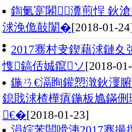
鍧氭寔闂瀵煎悜 鈥
浗浼佹敼闈�
[2018-01-24
2017骞村叏鍥藉浗鏈
愯鎬佸娍鑹ソ
[2018-01-
鍦ㄢ€滆眴鑵愬潡鈥濅
鎴戝浗楂樺瘨鍦板尯鏋侀
€�
[2018-01-23]
涓婃苯闆嗗洟2017骞撮