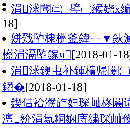
涓浗閽㈡ˉ 璧㈠緱娆х
18]
姘戣埅棣栦釜鍏ㄧ▼鈥滅
櫒涓滆埅鎵ч
[2018-01-18
涓浗鐭虫补鍕樻帰闄
鍣�
[2018-01-18]
鍥借祫濮斾妇琛屾柊闂诲
澶紒涓氱粡娴庤繍琛屾