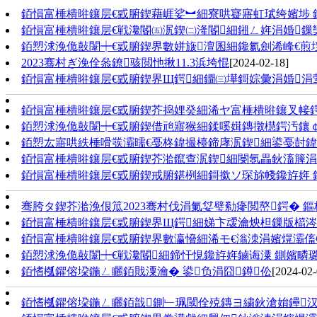
銆愪富棰樻暀鑲层€戜腑鍥藉崕娑︼細寮哄寲寤虹珷绔嬪埗 
銆愪富棰樻暀鑲层€戦瀺閽㈤泦鍥㈡湰閽細鎺ㄥ姩涓婚
銆愬浗浼佹敼闈┿€戜腑鍥界數姘旇澶囷細鑱氱劍浠峰€煎垱閫
2023骞村ぎ浼佺叅鐐骇閲忚揪11.3浜垮惃
[2024-02-18]
銆愪富棰樻暀鑲层€戜腑鍥界Щ鍔細鐗㈢墷鎶婃彙涓婚涓
銆愪富棰樻暀鑲层€戜腑鍥芥捣娌癸細浠ヤ富棰樻暀鑲叉帹
銆愬浗浼佹敼闈┿€戜腑鍥借兘寤猴細鍒嗘媶鏄撴櫘鍔汚鑲￠
銆愬厷寤哄紩棰嗗彂灞曘€戞柊鍏撮檯鍗庨泦鍥細鍙戞尌鍏
銆愪富棰樻暀鑲层€戜腑鍥芥湁鑹查泦鍥細閿氬畾鈥滀簲涓
銆愪富棰樻暀鑲层€戜腑鍥戒腑鍖栵細鎶撳ソ琛旀帴鑱斿姩 
骞胯タ鍥芥湁浼佷笟2023骞村伐涓氭姇璧勬瘮閲嶅鍔� 鏂
銆愪富棰樻暀鑲层€戜腑鍥界Щ鍔細娣卞叆瀹炴柦鏁版櫤涔
銆愪富棰樻暀鑲层€戜腑鍥界數瀛愶細浠モ€滃洓涓嬪熀灞傗
銆愬浗浼佹敼闈┿€戦瀺閽細鍗忓悓鑱斿姩鏀诲潥 鍘嬪疄
銆愭槬鑺傛垜鍦ㄥ矖銆戝潥瀹� 鍙负涓囧鐏伀
[2024-02-
銆愭槬鑺傛垜鍦ㄥ矖銆戠鍘﹂珮閾佺殑鏄ヨ繍鈥滄姢鑸