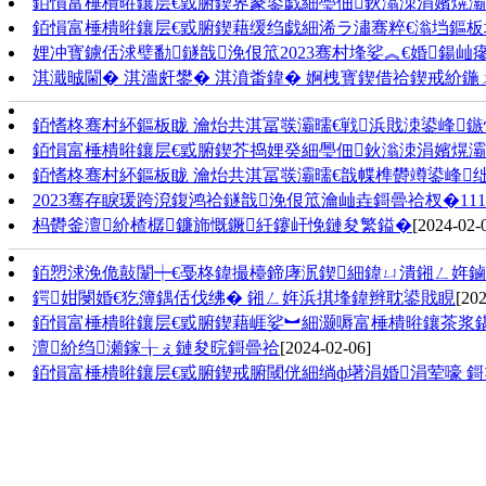
銆愪富棰樻暀鑲层€戜腑鍥界豢鍙戯細璺佃鈥滃洓涓嬪熀灞
銆愪富棰樻暀鑲层€戜腑鍥藉缓绉戯細浠ラ潚骞粹€滃垱鏂板垱
娌冲寳鐪佸浗璧勫鐩戠浼佷笟2023骞村埄娑︽€婚鍚屾瘮
淇濈晠閫� 淇濇皯鐢� 淇濆畨鍏� 婀栧寳鍥借祫鍥戒紒
銆愭柊骞村紑鏂板眬 瀹炲共淇冨彂灞曘€戦浜戝洓鍙峰鏃
銆愪富棰樻暀鑲层€戜腑鍥芥捣娌癸細璺佃鈥滃洓涓嬪熀灞
銆愭柊骞村紑鏂板眬 瀹炲共淇冨彂灞曘€戠幉榫欎竴鍙峰
2023骞存睙瑗跨渷鍑鸿祫鐩戠浼佷笟瀹屾垚鎶曡祫杈�111
杩欎釜澶紒楂樼鐮斾慨鐝紝鑳屽悗鏈夋繁鎰�
[2024-02-
銆愬浗浼佹敼闈┿€戞柊鍏撮檯鍗庨泦鍥細鍏ㄩ潰鎺ㄥ姩鏀
鍔姏閿婚€犵簿鍝佸伐绋� 鎺ㄥ姩浜掑埄鍏辫耽鍙戝睍
[202
銆愪富棰樻暀鑲层€戜腑鍥藉崕娑︼細灏嗕富棰樻暀鑲茶浆
澶紒绉瀬鎵╁ぇ鏈夋晥鎶曡祫
[2024-02-06]
銆愪富棰樻暀鑲层€戜腑鍥戒腑閾侊細绱ф墸涓婚涓荤嚎 