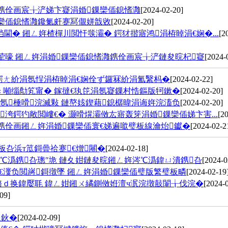
鎸佺画宸╁浐娣卞寲涓婚鏁欒偛鎴愭灉
[2024-02-20]
鏁欒偛鎴愭灉鑱氭皯蹇冩儬姘戠敓
[2024-02-20]
� 鎺ㄥ姩楂樿川閲忓彂灞� 鍔犲揩寤鸿涓栫晫涓€娴�...
[2
荤嚎 鎺ㄥ姩涓婚鏁欒偛鎴愭灉鎸佺画宸╁浐鏈夋晥杞寲
[2024-
鍔ㄤ紒涓氬悜涓栫晫涓€娴佺ず鑼冧紒涓氳繄杩�
[2024-02-22]
噸缁勪笂甯� 鎵撻€犱笓涓氬寲鏁村悎鏂版牱鏉�
[2024-02-20]
氬棰嗗浣滅敤 鏈嶅姟鍥藉鎴樼暐涓诲姩浣滀负
[2024-02-20]
洿鍔犳敞閲嶁€� 灏嗗熀灞傚厷寤轰笌涓婚鏁欒偛娣卞害...
[2
鎸佺画鎺ㄥ姩涓婚鏁欒偛寰€娣遍噷璧板線瀹炲钀�
[2024-02-2
板叴浜т笟鎶曡祫蹇€熷闀�
[2024-02-18]
℃潙鎸叴璁″垝 鏈夊姏鏈夋晥鎺ㄥ姩涔℃潙鍏ㄩ潰鎸叴
[2024-0
€濅负閲嶈鎶撴墜 鎺ㄥ姩涓婚鏁欒偛璧版繁璧板疄
[2024-02-19
璐ｄ换鍏嬮毦 鍏ㄥ姏鎺ㄨ繘鍘傚姙澶ч泦浣撴敼闈╁伐浣�
[2024-
09]
汉鈥�
[2024-02-09]