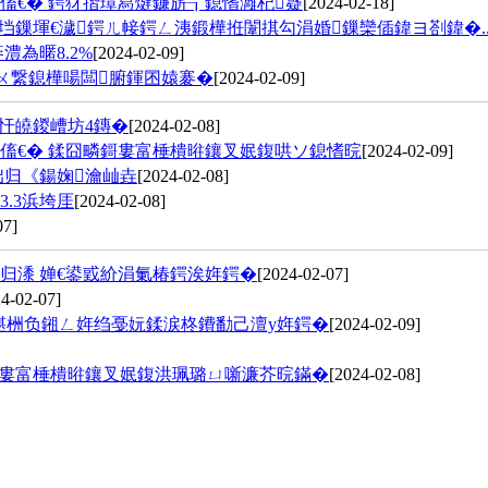
傗€� 鍔犲揩璋冩煡鐮旂┒鎴愭灉杞寲
[2024-02-18]
鏁堚€濊鍔ㄦ帹鍔ㄥ洟鍛樺拰闈掑勾涓婚鏁欒偛鍏ヨ剳鍏�..
澧為暱8.2%
[2024-02-09]
鍦ㄨ繋鎴樺啺闆腑鍕囨媴褰�
[2024-02-09]
忓皢鍐嶆坊4鏄�
[2024-02-08]
傗€� 鍒囧疄鎶婁富棰樻暀鑲叉姄鍑哄ソ鎴愭晥
[2024-02-09]
绌归《鍚婅瀹屾垚
[2024-02-08]
3.3浜垮厓
[2024-02-08]
07]
归潻 婵€鍙戜紒涓氭椿鍔涘姩鍔�
[2024-02-07]
4-02-07]
鍖栦负鎺ㄥ姩绉戞妧鍒涙柊鐨勫己澶у姩鍔�
[2024-02-09]
鎶婁富棰樻暀鑲叉姄鍑洪珮璐ㄩ噺濂芥晥鏋�
[2024-02-08]