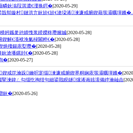
藉疄鈥滃叚淇濃€濅换鍔�
[2020-05-29]
幇鏇村鏈洪亣鈥斺€斺€滄垜浠湅濂戒腑鍥藉彂灞曞墠鏅�..
鍛樻妸鑴夎兘婧愯浆鍨嬫柊瓒嬪娍
[2020-05-28]
腑鍥解€滀袱浼氭椂闂粹€�
[2020-05-28]
祹鍥炴殩鍚庡姴瓒�
[2020-05-28]
薄鈥滄墦鏍封€�
[2020-05-28]
鍧�
[2020-05-27]
鍥戒笓瀹跺鑰呮寔缁湅濂戒腑鍥界粡娴庡彂灞曞墠鏅�
[2020
瑙掔湅鍏ㄥ勾缁忔祹绀句細鍙戝睍鐩爣浠诲姟濡備綍瀹屾垚
[202
増鈥�
[2020-05-26]