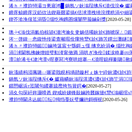
浠ｈ〃濮斿憳灞ヨ亴寤鸿█ 鍋氬ソ鈥滃叚绋斥€濆伐浣� 钀
鍗庝鲸鍗庝汉銆佽法鍥藉叕鍙搞€佸浗澶栧獟浣撲粠涓や細鍙戠
鍥芥湁浼佷笟涓昏缁忔祹鎸囨爣闄嶅箙鏀剁獎
[2020-05-28]
璁┾€滃伐涓氱伯椋熲€濇洿瀹夊叏娲佸噣鈥斺€斾唬琛ㄥ
涔﹀啓鍏ㄧ悆鍑忚传鍙查噸瑕佺瘒绔犫€斺€斾笘鐣岀灘鐩
浠ｈ〃濮斿憳鐑鏀垮簻宸ヤ綔鎶ュ憡 绋充紒涓� 缁忔
涓浗閫氬彿鍊熷姏璧勬湰甯傚満 涓哄ぎ浼佺鍒涙柊褰㈣
澶紒浠モ€滄洿澶у喅蹇冩洿寮哄姏搴︹€濆喅鎴樿劚璐敾
鈥滀績杩涢珮璐ㄩ噺鍙戝睍杩堝嚭鏇村ぇ姝ヤ紣鈥濃€斺€斿
鍋氬ソ鈥滃叚绋斥€� 钀藉疄鈥滃叚淇濃€濃€斺€斾笁涓
鎻愬崌浜т笟閾句緵搴旈摼绔炰簤鍔�
[2020-05-27]
涓夊勾琛屽姩灏嗗惎 鍥戒紒娣锋敼鏀跨瓥鎵撻€犫€滃崌绾х
濮斿憳閫氶亾鐑纭牳绉戞妧璧嬭兘鎶楃柅
[2020-05-26]