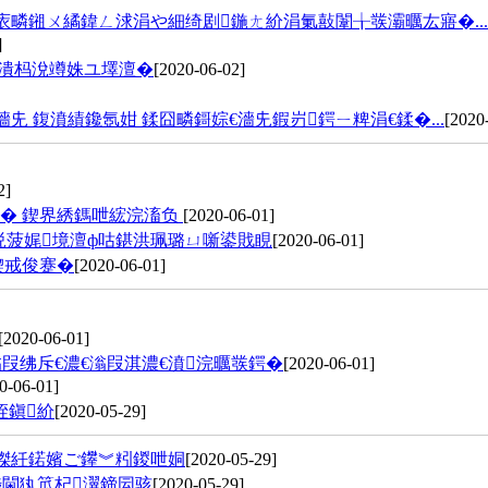
庡疄鎺ㄨ繘鍏ㄥ浗涓や細绮剧鍦ㄤ紒涓氭敼闈╁彂灞曞厷寤�...
]
栭潰杩涗竴姝ユ墿澶�
[2020-06-02]
 鍑濆績鑱氬姏 鍒囧疄鎶婃€濇兂鍜岃鍔ㄧ粺涓€鍒�...
[2020
2]
璁� 鍥界綉鎷呭綋浣滀负
[2020-06-01]
涚菠娓境澶ф咕鍖洪珮璐ㄩ噺鍙戝睍
[2020-06-01]
鍥戒俊蹇�
[2020-06-01]
[2020-06-01]
叚绋斥€濃€滃叚淇濃€濆浣曞彂鍔�
[2020-06-01]
0-06-01]
秷鎭紒
[2020-05-29]
滐紝鍩嬪ご鑻︾粌鍐呭姛
[2020-05-29]
埗閫犱笟杞瀷鍗囩骇
[2020-05-29]