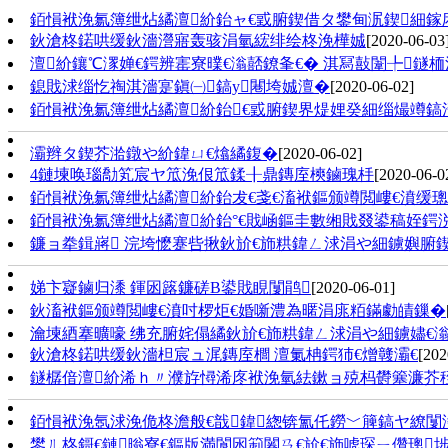
銆愪袱浼氱簿绁炶繘澶紒鈶ャ€戜腑鍥借タ鐢甸泦鍥細鎵
鈥滄柊鍩哄缓鈥濇瀯寤轰骇涓氫綋绯绘柊浼樺娍
[2020-06-03
澶紒鑲℃潈婵€鍔辨寚寮曗€滃嚭鐐夆€� 淇冩敼闈╄鐩
鎴戝浗缁忔祹淇濇寔鎭㈠鎬у闀垮娍澶�
[2020-06-02]
銆愪袱浼氱簿绁炶繘澶紒鈶€戜腑鍥界煶娌癸細缁熶竴鎬濇兂
灞辫タ鍥芥湁鐓や紒鍏ㄩ€熻繘鍑�
[2020-06-02]
4鏈堜唤瑙勪笂宸ヤ笟浼佷笟鍒╂鼎鏄庢樉鏀瑰杽
[2020-06-0
銆愪袱浼氱簿绁炶繘澶紒鈶犮€戔€滀袱鏂颁竴閲嶁€濆缓
銆愪袱浼氱簿绁炶繘澶紒鈶°€戝崡鏂圭數缃戝叕鍙稿姪鍔
鐮ョ牶鍓嶈 浣垮懡蹇呰揪鈥斺€斾粠鍏ㄥ浗涓や細鐪嬩腑
娣卞寲鏀归潻 鍕囦簬鐮磋В鍙戝睍闅鹃
[2020-06-01]
鈥滀袱鏂颁竴閲嶁€濆吋椤炬€婚噺澧為暱涓庣粨鏋勮皟鏁�
瀹堜綇搴曠嚎 绋充腑姹傝繘鈥斺€斾粠鍏ㄥ浗涓や細鐪嬧€滃
鈥滄柊鍩哄缓鈥濇柦宸ュ浘鏄庢櫚 澶氭柟鍔犻€熷竷灞€
[202
鐩樼偣澶紒浠ｈ〃濮斿憳浠庝袱浼氫紶鏉ョ殑杩欎簺濂芥
銆愪袱浼氬浗浼佹柊澹般€戠鍏緫锛氳仛鐒﹀簲鎬ヤ繚闅
鐢ㄦ柊鎶€鏈暡寮€鏂版満閬囦箣闂ㄢ€斺€斾唬琛ㄧ儹璁