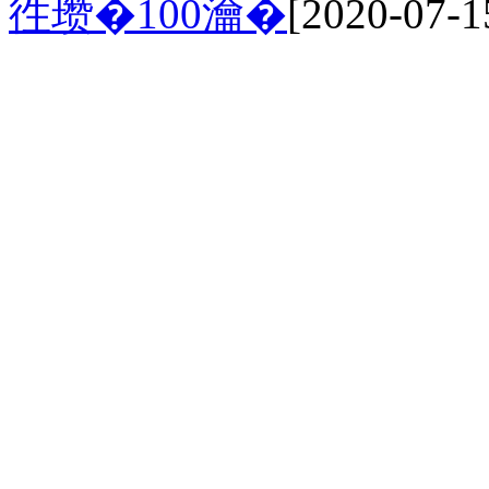
徃瓒�100瀹�
[2020-07-1