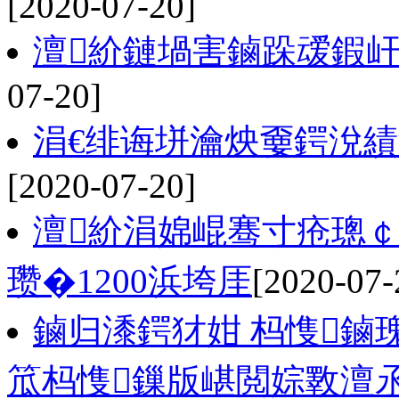
[2020-07-20]
澶紒鏈堝害鏀跺叆鍜
07-20]
涓€绯诲垪瀹炴嫑鍔涗績
[2020-07-20]
澶紒涓婂崐骞寸疮璁
瓒�1200浜垮厓
[2020-07-
鏀归潻鍔犲姏 杩愯鏀
笟杩愯鏁版嵁閲婃斁澶氶