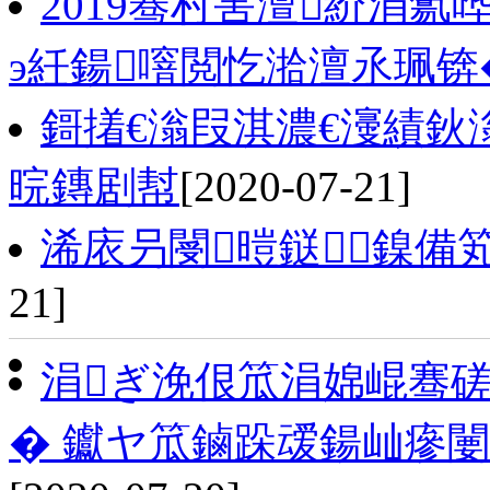
2019骞村害澶紒涓氱
э紝鍚噾閲忔湁澶氶珮锛
鎶撯€滃叚淇濃€濅績鈥
晥鏄剧幇
[2020-07-21]
浠庡叧閿暟鎹鎳備
21]
涓ぎ浼佷笟涓婂崐骞
� 钀ヤ笟鏀跺叆鍚屾瘮闄