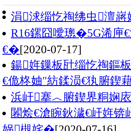
涓浗缁忔祹绋虫澶嶈
R16鏍囧噯璁�5G浠
€�
[2020-07-17]
鍚姩鏁板瓧缁忔祹鏂板
€佹柊妯″紡鍒涢€犱腑鍥
浜屽搴︿腑鍥界粡娴庡悓
闂烩€滄睕鈥濊€屽姩锛
娲槻姹�
[2020-07-16]