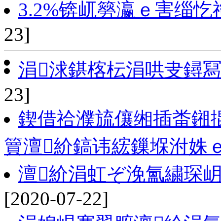
3.2%锛屼簩瀛ｅ害缁忔
23]
涓浗鍖楁枟涓哄叏鐞
23]
鍥借祫濮旈儴缃插畨鎺
簤澶紒鎬讳綋鏁堢泭姝
澶紒涓虹ぞ浼氳繍琛岄
[2020-07-22]