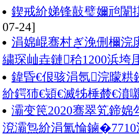
鍥戒紒娣锋敼璧嬭兘闈
07-24]
涓婂崐骞村ぎ浼侀檷浣
繍琛屾垚鏈秴1200浜垮
鍏昏€佷骇涓氬浣曚粠
紒鍔犻€熲€滅牬棰樷€濆
灞变笢2020骞翠笂鍗婂
渷灞炰紒涓氳惀鏀�771