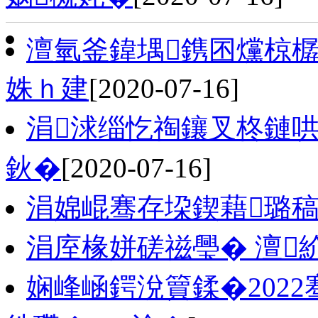
澶氫釜鍏堣鎸囨爣椋樼
姝ｈ建
[2020-07-16]
涓浗缁忔祹鑲叉柊鏈
鈥�
[2020-07-16]
涓婂崐骞存垜鍥藉璐稿
涓庢椽姘磋禌璺� 澶
娴峰崡鍔涗簤鍒�202