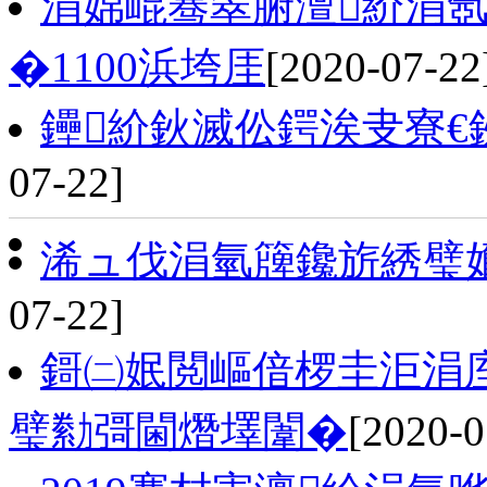
涓婂崐骞翠腑澶紒涓
�1100浜垮厓
[2020-07-22
鑸紒鈥滅伀鍔涘叏寮
07-22]
浠ュ伐涓氫簰鑱旂綉璧嬭
07-22]
鎶㈡姄閲嶇偣椤圭洰涓庢
璧勬彁閫熸墿闈�
[2020-0