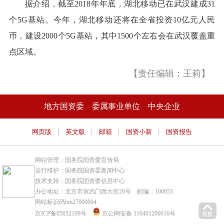
据介绍，截至2018年年底，湖北移动已在武汉建成31
个5G基站。今年，湖北移动还将在全省投资10亿元人民
币，建设2000个5G基站，其中1500个左右会在武汉覆盖重
点区域。
【责任编辑：王莉】
地方国资委
委属事业单位
中央企业
|
|
|
|
网页版
英文版
邮箱
国资小新
国资报告
网站管理：国务院国资委宣传局
运行维护：国务院国资委新闻中心
技术支持：国务院国资委信息中心
办公地址：北京市宣武门西大街26号 邮编：100053
网站标识码bm27000004
京ICP备05052109号
京公网安备 110401200016号