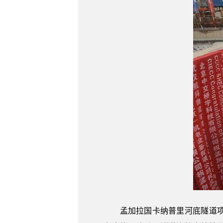
孟加拉国卡纳普里河底隧道