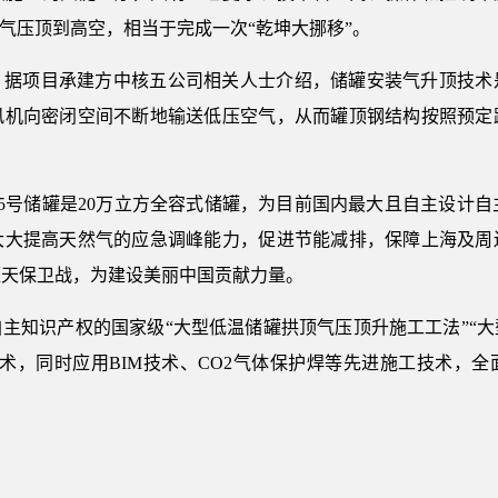
用气压顶到高空，相当于完成一次“乾坤大挪移”。
？据项目承建方中核五公司相关人士介绍，储罐安装气升顶技术
风机向密闭空间不断地输送低压空气，从而罐顶钢结构按照预定
5号储罐是20万立方全容式储罐，为目前国内最大且自主设计自主
大大提高天然气的应急调峰能力，促进节能减排，保障上海及周
蓝天保卫战，为建设美丽中国贡献力量。
主知识产权的国家级“大型低温储罐拱顶气压顶升施工工法”“
术，同时应用BIM技术、CO2气体保护焊等先进施工技术，