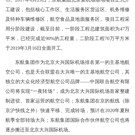
工建设，包括核心工作区、生活服务区货运区、机务维修
及特种车辆维修区，航空食品及地面服务区。项目工程采
用分阶段建设，截至目前，一阶段工程总建筑面积为47万
平米，已经完成近90%的工程量，二阶段工程70万平方米
于2019年3月16日全面开工。
东航集团作为北京大兴国际机场排名第一的主基地航
空公司，也是天合联盟在大兴唯一的主基地航空公司，其
独立的大众化经济型航空公司品牌——中国联合航空有限
公司将实现“一夜转场”，成为北京大兴国际机场首家整建
制进驻、首家运营的航空公司；东航集团在京的航线（除
京沪快线之外）快速平移、完成转场，预计在2020年夏秋
航季全部转场大兴；东航集团国际合作伙伴航空公司也将
逐步搬迁至北京大兴国际机场。