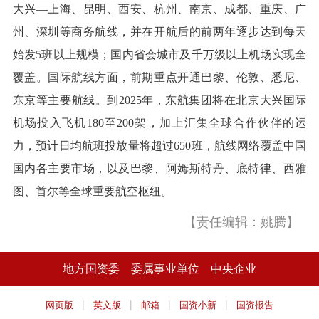
大兴—上海、昆明、西安、杭州、南京、成都、重庆、广
州、深圳等商务航线，并在开航后的前两年逐步达到每天
始发5班以上规模；国内省会城市及千万级以上机场实现全
覆盖。国际航线方面，前期重点开通巴黎、伦敦、悉尼、
东京等主要航线。到2025年，东航集团将在北京大兴国际
机场投入飞机180至200架，加上汇集全球合作伙伴的运
力，预计日均航班投放量将超过650班，航线网络覆盖中国
国内各主要市场，以及巴黎、阿姆斯特丹、底特律、西雅
图、首尔等全球重要航空枢纽。
【责任编辑：姚腾】
地方国资委
委属事业单位
中央企业
|
|
|
|
网页版
英文版
邮箱
国资小新
国资报告