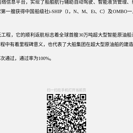
网络信息平台，实现了船舶航行辅助自动驾驶、智能液货管理、
一艘获得中国船级社i-SHIP（I，N、M、Et、C）及OMB
托工程，它的顺利返航标志着全球首艘30万吨超大型智能原油船
进程中有着里程碑意义，也代表了大船集团在超大型原油船的建
次通过，通过率为100%。
扫一扫在手机打开当前页