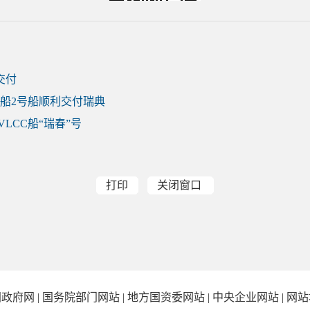
交付
装船2号船顺利交付瑞典
LCC船“瑞春”号
打印
关闭窗口