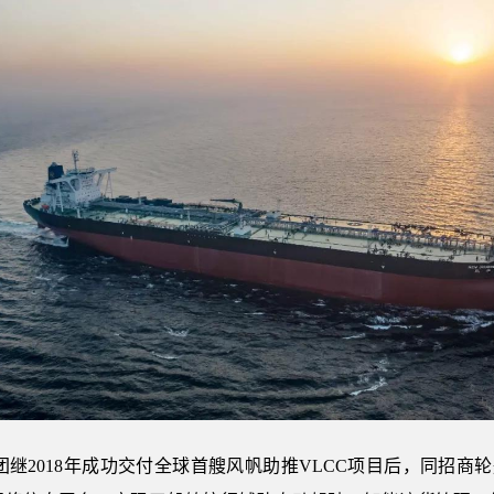
大船集团继2018年成功交付全球首艘风帆助推VLCC项目后，同招