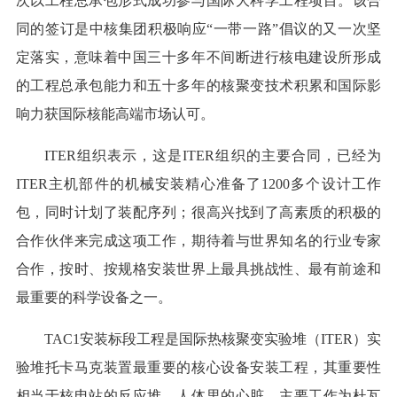
次以工程总承包形式成功参与国际大科学工程项目。该合
同的签订是中核集团积极响应“一带一路”倡议的又一次坚
定落实，意味着中国三十多年不间断进行核电建设所形成
的工程总承包能力和五十多年的核聚变技术积累和国际影
响力获国际核能高端市场认可。
ITER组织表示，这是ITER组织的主要合同，已经为
ITER主机部件的机械安装精心准备了1200多个设计工作
包，同时计划了装配序列；很高兴找到了高素质的积极的
合作伙伴来完成这项工作，期待着与世界知名的行业专家
合作，按时、按规格安装世界上最具挑战性、最有前途和
最重要的科学设备之一。
TAC1安装标段工程是国际热核聚变实验堆（ITER）实
验堆托卡马克装置最重要的核心设备安装工程，其重要性
相当于核电站的反应堆、人体里的心脏，主要工作为杜瓦