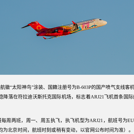
空航徽“太阳神鸟”涂装、国籍注册号为B-603P的国产喷气支线客
平稳降落在符拉迪沃斯托克国际机场，标志着ARJ21飞机首条国
每周两班，周一、周五执飞，执飞机型为ARJ21，航班号为EU1819/
5到达（均为北京时间，航班时刻或稍有变动，以官网公布时间为准