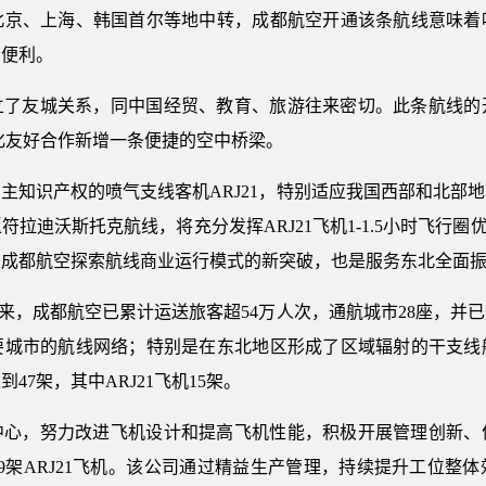
北京、上海、韩国首尔等地中转，成都航空开通该条航线意味着
加便利。
立了友城关系，同中国经贸、教育、旅游往来密切。此条航线的
化友好合作新增一条便捷的空中桥梁。
主知识产权的喷气支线客机ARJ21，特别适应我国西部和北部
拉迪沃斯托克航线，将充分发挥ARJ21飞机1-1.5小时飞行圈优
是成都航空探索航线商业运行模式的新突破，也是服务东北全面
航以来，成都航空已累计运送旅客超54万人次，通航城市28座，
要城市的航线网络；特别是在东北地区形成了区域辐射的干支线
7架，其中ARJ21飞机15架。
中心，努力改进飞机设计和提高飞机性能，积极开展管理创新、
9架ARJ21飞机。该公司通过精益生产管理，持续提升工位整