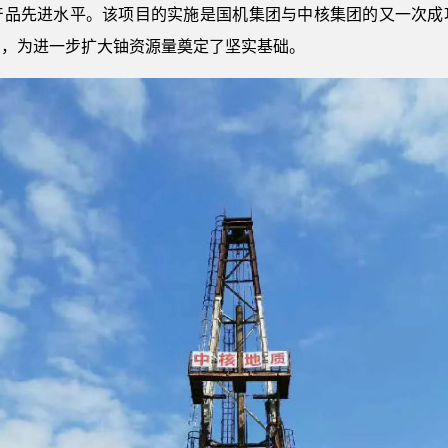
产品先进水平。该项目的实施是国机集团与中核集团的又一次成
间，为进一步扩大铀资源量奠定了坚实基础。