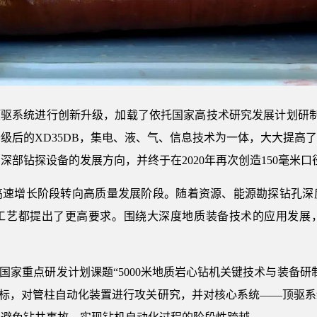
B顶驱系统进行创新升级，加载了依托国家高技术研究发展计划研制
级后的XD35DB，集电、液、气、信息技术为一体，大大提高
深部钻探设备的发展方向，并终于在2020年再次创造150毫米
高速增长阶段转向高质量发展阶段。随着资源、能源勘探钻孔深
工艺都提出了更高要求。围绕大深度地质装备技术的应用发展
”国家重点研发计划课题“5000米地质岩心钻机关键技术与装备
目标，对管柱自动化装置进行攻关研究，并对核心系统——顶驱