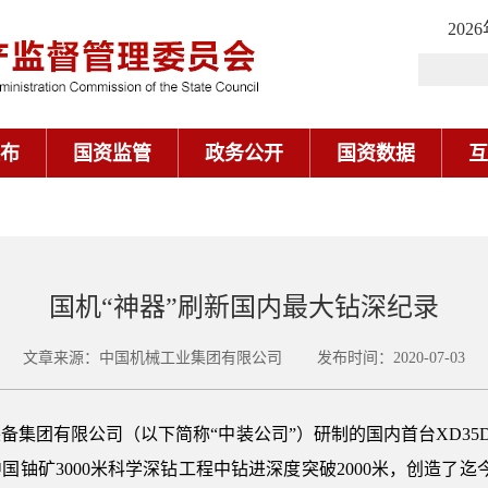
202
布
国资监管
政务公开
国资数据
互
国机“神器”刷新国内最大钻深纪录
文章来源：中国机械工业集团有限公司 发布时间：2020-07-03
备集团有限公司（以下简称“中装公司”）研制的国内首台XD35
铀矿3000米科学深钻工程中钻进深度突破2000米，创造了迄