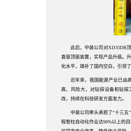
此后，中装公司对XD35D
直驱顶驱装置，实现产品升级。升
化水平，填补了国内空白，引领了
近年来，我国能源产业已由
高、风险大，对钻探设备和钻探
改，持续在科技研发方面发力。
中装公司牵头承担了“十三五
程管柱自动化作业达90%以上的