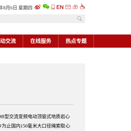
6年8月6日 星期四
动交流
在线服务
热点专题
DB型交流变频电动顶驱式地质岩心
今为止国内150毫米大口径绳索取心