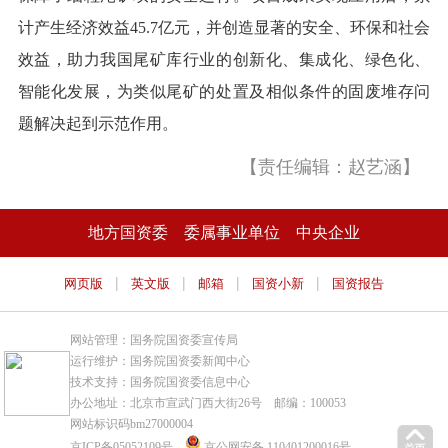
计产生经济效益45.7亿元，并创造显著的安全、环保和社会
效益，助力我国尾矿库行业的创新化、集成化、绿色化、
智能化发展，为类似尾矿的处置及相似条件的固废堆存问
题解决起到示范作用。
【责任编辑：赵艺涵】
地方国资委
委属事业单位
中央企业
|
|
|
|
网页版
英文版
邮箱
国资小新
国资报告
网站管理：国务院国资委宣传局
运行维护：国务院国资委新闻中心
技术支持：国务院国资委信息中心
办公地址：北京市宣武门西大街26号 邮编：100053
网站标识码bm27000004
京ICP备05052109号
京公网安备 110401200016号