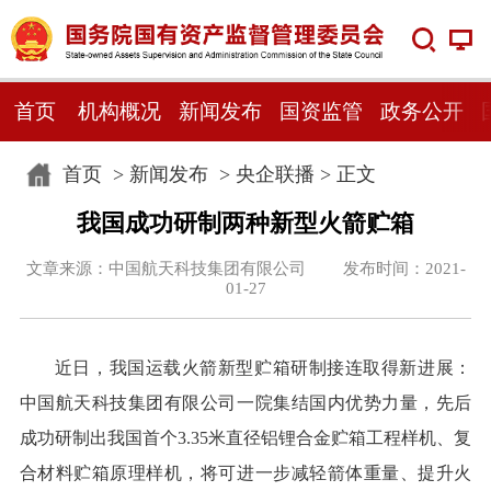
首页
机构概况
新闻发布
国资监管
政务公开
首页
>
新闻发布
>
央企联播
> 正文
我国成功研制两种新型火箭贮箱
文章来源：中国航天科技集团有限公司 发布时间：2021-
01-27
近日，我国运载火箭新型贮箱研制接连取得新进展：
中国航天科技集团有限公司一院集结国内优势力量，先后
成功研制出我国首个3.35米直径铝锂合金贮箱工程样机、复
合材料贮箱原理样机，将可进一步减轻箭体重量、提升火