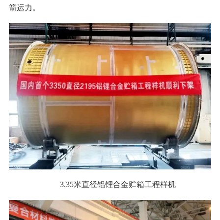
箭运力。
3.35米直径铝锂合金贮箱工程样机