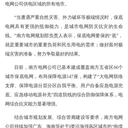
电网公司供电区域的所有地市。
“当遭遇严重自然灾害、外力破坏等极端情况时，保底
电网具有更强的抵御能力，是城市电网防灾抗灾的生命
线。”南方电网规划部负责人表示，保底电网要保的“底”，
就是重要城市的重要负荷和民生用电的需求；做好面对极
端灾害的准备，努力争取最好的结果。
目前，南方电网公司已基本建成覆盖南方五省区66个
城市保底电网，布局保障电源147座，构建了“大电网联络
支撑、保障电源分层分区自我平衡、用户自备应急电源兜
底、应急移动电源补充”四道防线的综合防御保障体系，电
网综合抗灾能力显著增强。
结合城市规划发展、综合管廊建设等要求，南方电网
公司持续加强广东、海南等处于I类沿海强风区城市的“电缆