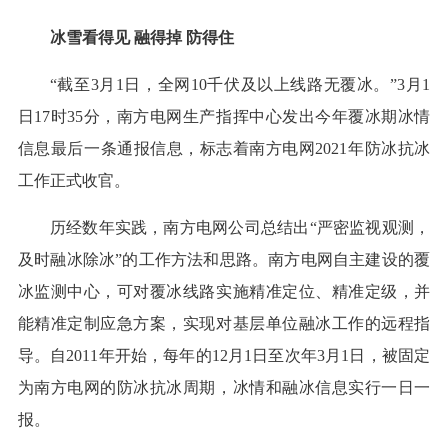
冰雪看得见 融得掉 防得住
“截至3月1日，全网10千伏及以上线路无覆冰。”3月1
日17时35分，南方电网生产指挥中心发出今年覆冰期冰情
信息最后一条通报信息，标志着南方电网2021年防冰抗冰
工作正式收官。
历经数年实践，南方电网公司总结出“严密监视观测，
及时融冰除冰”的工作方法和思路。南方电网自主建设的覆
冰监测中心，可对覆冰线路实施精准定位、精准定级，并
能精准定制应急方案，实现对基层单位融冰工作的远程指
导。自2011年开始，每年的12月1日至次年3月1日，被固定
为南方电网的防冰抗冰周期，冰情和融冰信息实行一日一
报。