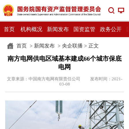
首页
机构概况
新闻发布
国资监管
政务公开
首页
>
新闻发布
>
央企联播
> 正文
南方电网供电区域基本建成66个城市保底
电网
文章来源：中国南方电网有限责任公司 发布时间：2021-
03-08