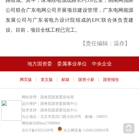
路组成。其中，珠海段电缆线路长约5.8公里，由南网国际
公司联合广东电网公司开展项目建设管理，广东电网能源
发展公司与广东省电力设计院组成的EPC联合体负责建
设。目前，项目全线工程已完工。
【责任编辑：温存】
地方国资委
委属事业单位
中央企业
|
|
|
|
网页版
英文版
邮箱
国资小新
国资报告
网站管理：国务院国资委宣传局
运行维护：国务院国资委新闻中心
技术支持：国务院国资委信息中心
办公地址：北京市宣武门西大街26号 邮编：100053
网站标识码bm27000004
京ICP备05052109号
京公网安备 110401200016号