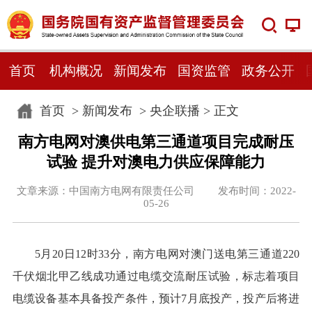
首页
机构概况
新闻发布
国资监管
政务公开
首页
>
新闻发布
>
央企联播
> 正文
南方电网对澳供电第三通道项目完成耐压
试验 提升对澳电力供应保障能力
文章来源：中国南方电网有限责任公司 发布时间：2022-
05-26
5月20日12时33分，南方电网对澳门送电第三通道220
千伏烟北甲乙线成功通过电缆交流耐压试验，标志着项目
电缆设备基本具备投产条件，预计7月底投产，投产后将进