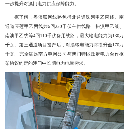
一步提升对澳门电力供应保障能力。
据了解，粤澳联网线路包括北通道珠河甲乙丙线、南
通道琴莲甲乙丙线共6回220千伏主供线路，拱澳甲乙线、
南澳甲乙线等4回110千伏备用线路，最大输电能力为130万
千瓦。第三通道项目投产后，对澳输电能力将提升至170万
千瓦，完全满足南方电网公司与澳门特区政府电力合作框
架协议约定的澳门中长期电力电量需求。