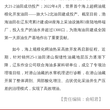
大21-2油田成功投产；2022年4月，世界首个海上超稠油规
模化开发油田——旅大5-2北油田建成投产。截至目前，渤
海油田在辽东湾累计建成68座海上采油设施和3座陆地终端
厂，投入生产的油水井超过1300口，为渤海油田建成全国
第一大原油生产基地作出了重要贡献。
如今，海上规模化稠油热采高效开发再启新征程。近
期，针对锦州25-1油田潜山裂缝性油藏地层压力逐渐下
降，辽东作业公司联合海油多家科研单位，成立了专项治
理项目组，对潜山油藏的水窜机理进行诊断，在潜山油藏
开展了整体调剖、局部酸化增注、点状优化采油井生产压
差的治理模式，实现了高效增油。
【责任编辑：俞昭君】