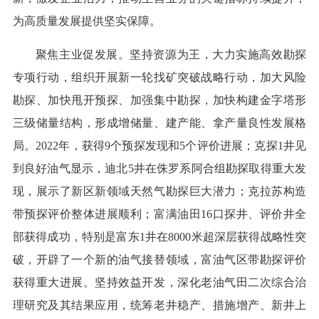
为高质量发展提供坚实保障。
聚焦主业促发展。坚持资源为王，大力实施高效勘探
专项行动，组织开展新一轮找矿突破战略行动，加大风险
勘探、加快甩开预探、加强集中勘探，加快构建金字塔形
三级储量结构，形成增储量、建产能、拿产量良性发展格
局。2022年，获得9个预探发现和5个评价进展；克探1井见
到良好油气显示，迪北5井在侏罗系阿合组勘探取得重大发
现，展示了新区新领域天然气勘探巨大潜力；克拉苏构造
带预探评价整体进展顺利；富满油田16口探井、评价井全
部获得成功，特别是富东1井在8000米超深层获得战略性突
破，开辟了一个新的油气接替领域，富油气区带勘探评价
获得重大进展。坚持效益开发，深化老油气田二次综合治
理研究及其结果应用，统筹老井稳产、措施增产、新井上