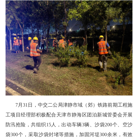
7月31日，中交二公局津静市域（郊）铁路前期工程施
工项目经理部积极配合天津市静海区团泊新城管委会开展
防汛抢险，共组织15人，出动车辆3辆、沙袋200个、空沙
袋300个，采取沙袋封堵等措施，加固河堤300余米，有效