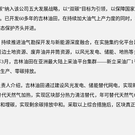
碳”纳入该公司五大发展战略，以“双碳”目标为引领，以保障国
标。已开发60多年的吉林油田，在持续加大油气上产力度的同时
生态保护齐头并进。
，持续推进油气勘探开发与新能源深度融合，在实施集约化平台
周边土地资源、废弃油井井筒资源，以风光发电、储能、地热等
3月，吉林油田在亚洲最大陆上采油平台集群——新立采油厂1号
碳生产、零碳排放。
责人介绍，吉林油田通过建设风光发电、储能替代网电，实现新
替代天然气加热，实现区块部分热力清洁替代，年可替代天然气6
油和埋碳，实现剩余碳排放中和。采取以上综合措施后，区块真