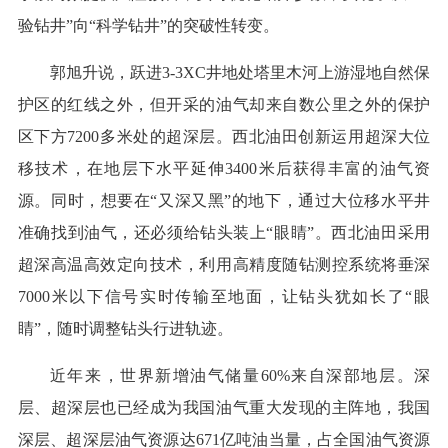
验钻井”向“科学钻井”的突破性转变。
郭旭升说，跃进3-3XC井地处塔里木河上游湿地自然保
护区的红线之外，但开采的油气却来自数公里之外的保护
区下方7200多米处的超深层。西北油田创新运用超深大位
移技术，在地层下水平延伸3400米后获得丰富的油气资
源。同时，想要在“又深又黑”的地下，通过大位移水平井
准确找到油气，还必须给钻头装上“眼睛”。西北油田采用
超深高温高效定向技术，利用高精度随钻测控系统将垂深
7000米以下信号实时传输至地面，让钻头犹如长了“眼
睛”，随时调整钻头行进轨迹。
近年来，世界新增油气储量60%来自深部地层。深
层、超深层也已经成为我国油气重大发现的主阵地，我国
深层、超深层油气资源达671亿吨油当量，占全国油气资源