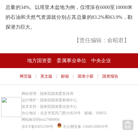
总量的34%。以塔里木盆地为例，仅埋深在6000至10000米
的石油和天然气资源就分别占其总量的83.2%和63.9%，勘
探潜力巨大。
【责任编辑：俞昭君】
地方国资委
委属事业单位
中央企业
|
|
|
|
网页版
英文版
邮箱
国资小新
国资报告
网站管理：国务院国资委宣传局
运行维护：国务院国资委新闻中心
技术支持：国务院国资委信息中心
办公地址：北京市宣武门西大街26号 邮编：100053
网站标识码bm27000004
京ICP备05052109号
京公网安备 110401200016号