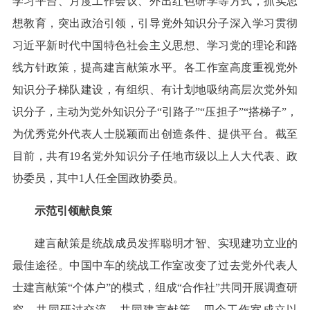
学习平台、月度工作会议、外出红色研学等方式，抓实思
想教育，突出政治引领，引导党外知识分子深入学习贯彻
习近平新时代中国特色社会主义思想、学习党的理论和路
线方针政策，提高建言献策水平。各工作室高度重视党外
知识分子梯队建设，有组织、有计划地吸纳高层次党外知
识分子，主动为党外知识分子“引路子”“压担子”“搭梯子”，
为优秀党外代表人士脱颖而出创造条件、提供平台。截至
目前，共有19名党外知识分子任地市级以上人大代表、政
协委员，其中1人任全国政协委员。
示范引领献良策
建言献策是统战成员发挥聪明才智、实现建功立业的
最佳途径。中国中车的统战工作室改变了过去党外代表人
士建言献策“个体户”的模式，组成“合作社”共同开展调查研
究，共同研讨交流，共同建言献策。四个工作室成立以