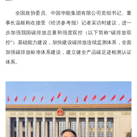
全国政协委员、中国华能集团有限公司党组书记、董
事长温枢刚在接受《经济参考报》记者采访时建议，进一
步加强我国碳排放总量和强度双控（以下简称“碳排放双
控”）基础能力建设，加快建设碳排放连续监测体系，全面
加强碳排放标准体系建设，建立健全产品碳足迹检测认证
体系。