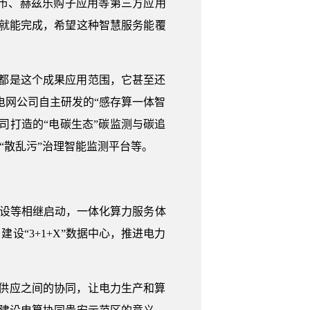
超市、赫兹乐购子应用等第三方应用
就能完成，希望这种智慧服务能覆
都是这个成果应用范围，它甚至还
电网公司自主研发的“感存算一体智
司打造的“电碳生态”碳监测与碳追
“散乱污”治理智能监测平台等。
建设等相继启动，一体化算力服务体
设“3+1+X”数据中心，推进电力
供应之间的协同，让电力生产和算