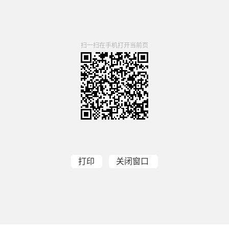
扫一扫在手机打开当前页
打印
关闭窗口