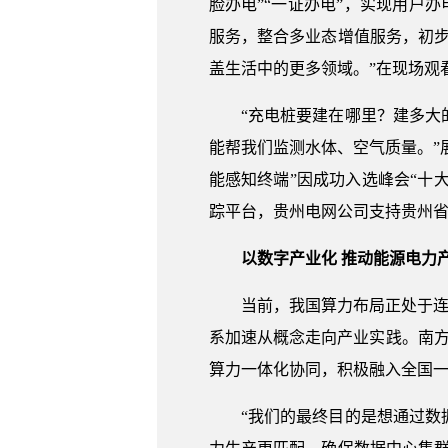
脸办电”“一证办电”，实现用户
服务，整合多业态增值服务，初
盖生活中的更多领域。”在现场观
“充电桩要建在哪里？建多
能帮我们监测水体、空气质量。”
能感知终端”因成功入选峰会“十
踪平台，贵州电网公司支持贵州省
以数字产业化 推动能源电力
当前，我国算力布局正处于连
系加速从概念走向产业实践。南方电
算力一体化协同，积极融入全国
“我们的最终目的是想通过