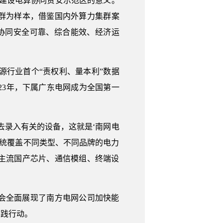
建设电算协同贵安示范区的意义。
群为样本，借鉴国内外算力集群案
协同安全可靠、综合能效、经济运
源行业首个“责权利、量本利”数据
023年，下属广东电网成为全国第一
去录入有关的设备，这就是‘南网电
系统覆盖不同类型、不同品牌的电力
盖主流国产芯片、通信模组、终端设
会全面展现了南方电网公司加快能
实践行动。