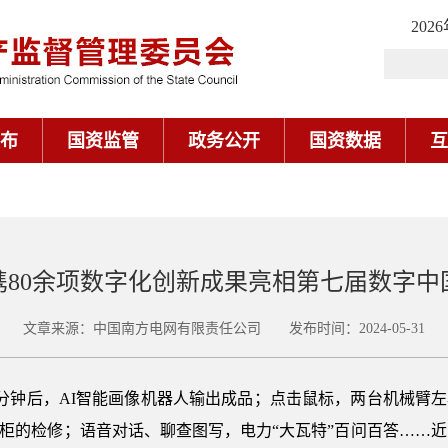
202
布
国资监管
政务公开
国资数据
互
携80余项数字化创新成果亮相第七届数字中
文章来源：中国南方电网有限责任公司 发布时间：2024-05-31
分钟后，AI智能画像机器人输出成品；点击鼠标，两台机械臂左
关柜的检修；语音对话、聊查图写，电力“大瓦特”百问百答……