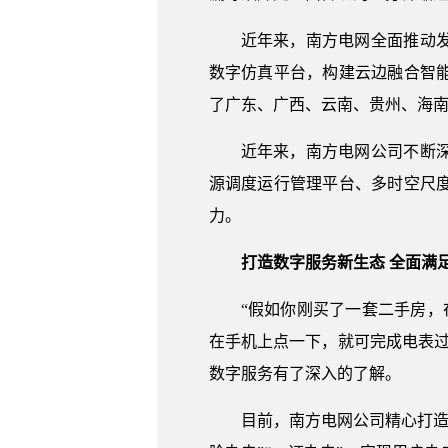
近年来，南方电网全面推动
数字仿真平台，构建云边融合智
了广东、广西、云南、贵州、海南等
近年来，南方电网公司不断
源调度运行管理平台、多时空尺
力。
打造数字服务新生态 全面满
“假如你刚买了一套二手房，
在手机上点一下，就可完成电表
数字服务有了深入的了解。
目前，南方电网公司精心打造