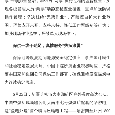
票”专项排查整治，加强对“两票”执行过程的监督检查，实
现各级管理人员“两票”动静态检查全覆盖，重点加强防误
操作管理；坚决杜绝“无票作业”，严禁擅自扩大作业范
围，严禁应开未开、应持未持、降低工作票级别等行为；
加强现场作业监护，严禁单人现场作业。
保供一线干劲足，真情服务“热辣滚烫”
保障迎峰度夏期间能源安全稳定供应，事关国计民生
和社会稳定发展大局。中国中煤所属企业积极响应，严格
落实国家和集团公司保供工作部署，确保迎峰度夏煤炭电
力连续稳定供应。
6月25日，新疆哈密市大南湖矿区户外温度高达45℃。
中国中煤所属新疆公司大南湖七号煤煤矿配套的哈密电厂
是“疆电外送”首个特高压输电工程——哈密南至郑州±800