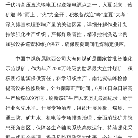
千伏特高压直流输电工程送端电源点之一，入夏以来，该
矿迎“峰”而上，“火”力全开，积极备战迎“峰”度夏“大考”，
深入排查梳理影响产量的关键因素，详细分解作业计划，
持续强化生产组织，严抓煤质管控，精准控制洗选比例，
加强设备巡查和维护保养，确保度夏期间电煤稳定供应。
中国中煤所属陕西公司大海则煤矿是国家首批智能化
示范煤矿，作为年产2000万吨级的世界最大立井煤矿，积
极践行能源保供责任，科学组织生产，南北翼错峰检修，
提高设备检修质量，全力保障正产时间，6月10日单日最高
生产原煤8.09万吨，刷新该矿生产以来历史最高纪录，处于
行业领先水平。开展专项治理，组织开展顶板、煤质、一
通三防、矿井水、机电等专项排查治理，全面消除矿井隐
患死角盲区，保障各生产辅助系统高效运行。持续强化采
掘一线安全管理，提升风险预防预控水平。今年以来，大