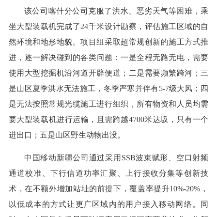
该公司喀什分公司克服了洪水、恶劣天气等困难，乘
坐大型装载机完成了24千米设计勘察，评估施工区域的自
然环境和地形地貌。项目组采取超常规创新的施工方式推
进，逐一解决碰到的各类问题：一是全程无路无电，需要
使用大型挖掘机沿河道开辟便道；二是需要频繁跨河；三
是山区夏季洪水无法施工，冬季严寒并伴有5-7级大风；四
是无法按照常规光缆施工进行组织，所有物资和人员均需
要大型装载机进行运输，且需跨越4700米达坂，只有一个
进出口；五是山区野生动物出没。
中国移动新疆公司通过采用SSB波束赋形、空口射频
通道校准、下行信道功率汇聚、上行接收分集等创新技
术，在不额外增加站址的前提下，覆盖率提升10%-20%，
以低成本的方式让更广区域内的用户接入移动网络。同