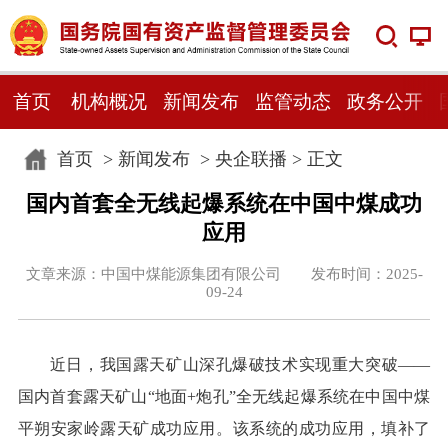
首页
机构概况
新闻发布
监管动态
政务公开
首页
>
新闻发布
>
央企联播
> 正文
国内首套全无线起爆系统在中国中煤成功
应用
文章来源：中国中煤能源集团有限公司 发布时间：2025-
09-24
近日，我国露天矿山深孔爆破技术实现重大突破——
国内首套露天矿山“地面+炮孔”全无线起爆系统在中国中煤
平朔安家岭露天矿成功应用。该系统的成功应用，填补了