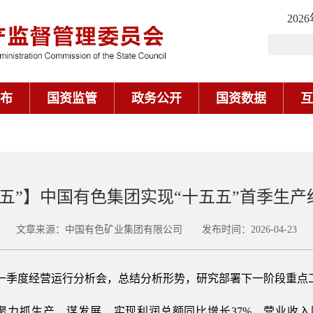
202
布
国资监管
政务公开
国资数据
互
五”】中国有色集团实现“十五五”首季生产
文章来源：中国有色矿业集团有限公司 发布时间：2026-04-23
开一季度经营运行分析会，总结分析形势，研究部署下一阶段重点
力抓生产、谋发展，实现利润总额同比增长37%，营业收入同