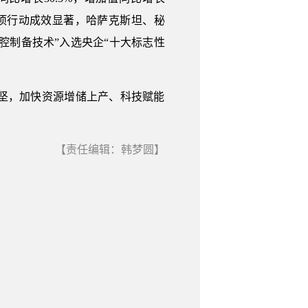
专项行动成效显著，哈萨克斯坦、秘
腔制备技术”入选央企“十大标志性
坚，加快资源增储上产、科技赋能
【责任编辑：韩梦圆】