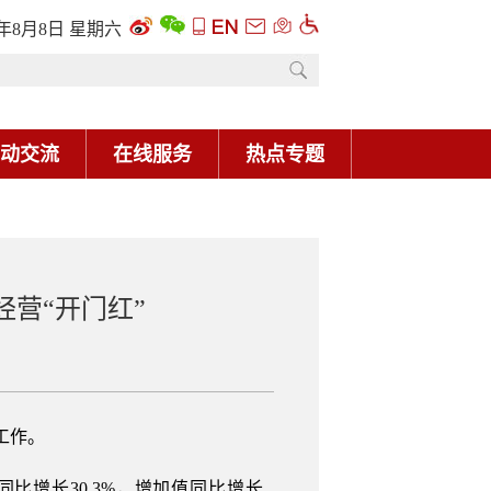
6年8月8日 星期六
动交流
在线服务
热点专题
经营“开门红”
工作。
比增长30.3%，增加值同比增长