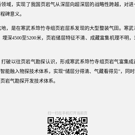
层新领域，实现了我国页岩气从深层向超深层的战略性跨越，对
里程碑意义。
盆地，是在寒武系筇竹寺组页岩层系发现的大型整装气田。寒武
，埋深4500至5200米，页岩储层特征不清、成藏富集机理不
，打破以往页岩气勘探认识，形成寒武系筇竹寺组页岩气富集成
智能融入物探技术体系，实现“储层分得清、气藏看得见”，同
层页岩气勘探开发技术体系。
扫一扫在手机打开当前页