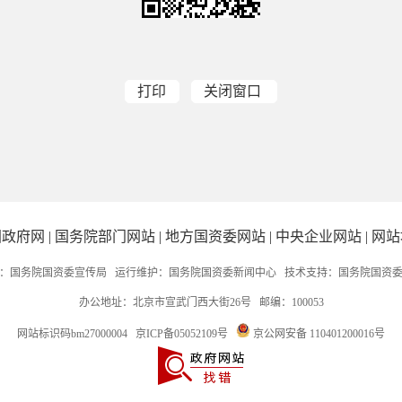
打印
关闭窗口