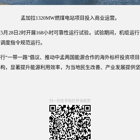
孟加拉1320MW燃煤电站项目投入商业运营。
至5月28日2时开展168小时可靠性运行试验。试验期间，机组
网调度指令规范运行。
行“一带一路”倡议、推动中孟两国能源合作的海外标杆投资项
结构，显著提升能源利用效率，为当地民生改善、产业发展提供
扫一扫在手机打开当前页