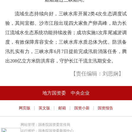
流域生态持续向好，三峡水库开展2类4次生态调度试
验，其间宜都、沙市江段出现四大家鱼产卵高峰，助力长
江流域水生态系统功能持续改善；成功实施1次库尾减淤调
度，有效保障库容安全；三峡水库水质总体为优。防洪备
汛扎实有力，三峡水库6月7日提前完成汛前消落任务，腾
出208亿立方米防洪库容，守护长江干流主汛期安全。
【责任编辑：刘思娴】
地方国资委
中央企业
|
|
|
|
网页版
英文版
邮箱
国资小新
国资报告
网站管理：国务院国资委宣传局
运行维护：国务院国资委新闻中心