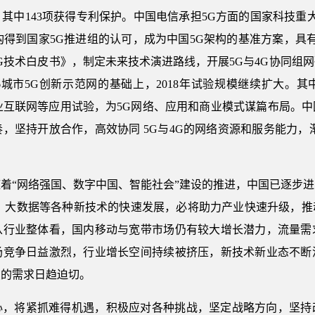
项，其中143项获得专利保护。中国电信承担5G方面的国家科技重
构得到国家5G推进组的认可，成为中国5G架构的基准方案，具
G技术白皮书》，制定未来技术演进路线，开展5G与4G协同组
动6城市5G创新示范网的基础上，2018年试验规模继续扩大。
工业互联网等应用试验，为5G网络、应用和商业模式谋篇布局。
，坚持开放合作，高效协同 5G与4G的网络资源和服务能力，
。
着“网络强国、数字中国、智能社会”建设的推进，中国已逐步
能、大数据等各种新技术的快速发展，必将助力产业快速升级，推
从行业整体看，国内移动与宽带市场仍有较大增长潜力，流量需
场竞争日益激烈，行业增长空间持续被挤压，新技术新业态不断
点的需求日趋迫切。
心，将紧抓难得机遇，积极应对各种挑战，坚定战略方向，坚持