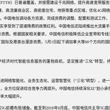
FTTH）已普遍覆盖，并按需建设千兆网络，提升高速宽带服
速、高流量商业区、高密度住宅、地铁等重点区域，优化4G网络
”。中国电信调动各方资源，完成资费的调整、配置和测试工作，
切实享受到了提速降费的政策红利。中国电信还陆续推出大流量
量资费。根据国家相关要求，中国电信积极降低企业宽带和专线
国际及港澳台漫游资费，5月1日起下调加拿大等60个方向的
字经济时代智能信息服务的蓬勃商机，坚定推进“三化”转型，持
进网络智能化、业务生态化、运营智慧化（“三化”转型），进
，全方位促进综合竞争力再提升。中国电信持续深化以“划小承
效率大幅提升。
5G前瞻布局储备。截至到2018年6月底，中国电信共主导5G