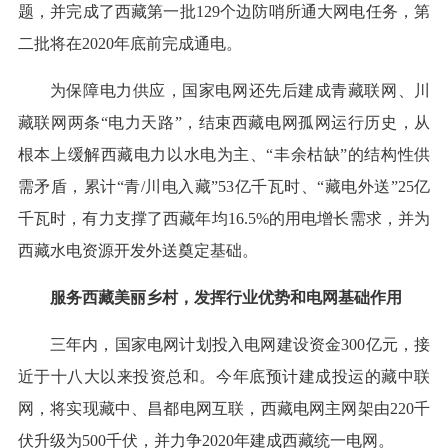
题，并完成了西藏第一批129个边防哨所通大网电任务，第
二批将在2020年底前完成通电。
为保障电力供应，国家电网还先后建成青藏联网、川
藏联网两条“电力天路”，结束西藏电网孤网运行历史，从
根本上缓解西藏电力以水电为主、“丰余枯缺”的结构性供
需矛盾，累计“青/川电入藏”53亿千瓦时、“藏电外送”25亿
千瓦时，有力支撑了西藏年均16.5%的用电增长需求，并为
西藏水电资源开发外送奠定基础。
服务西藏美丽乡村，发挥行业优势和电网基础作用
三年内，国家电网计划投入电网建设资金300亿元，接
近于十八大以来投资总和。今年底预计建成投运的藏中联
网，将实现藏中、昌都电网互联，西藏电网主网架由220千
伏升级为500千伏，并力争2020年建成西藏统一电网。