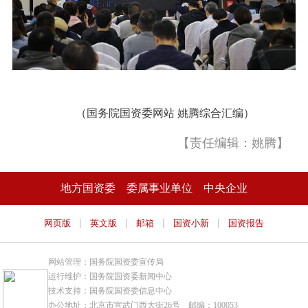
（国务院国资委网站 姚腾综合汇编）
【责任编辑：姚腾】
地方国资委
委属事业单位
中央企业
|
|
|
|
网页版
英文版
邮箱
国资小新
国资报告
网站管理：国务院国资委宣传局
运行维护：国务院国资委新闻中心
技术支持：国务院国资委信息中心
办公地址：北京市宣武门西大街26号 邮编：100053