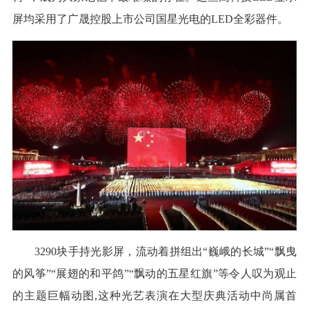
屏均采用了广晟控股上市公司国星光电的LED全彩器件。
3290块手持光影屏，流动着拼组出“巍峨的长城”“飘曳
的风筝”“展翅的和平鸽”“飘动的五星红旗”等令人叹为观止
的主题巨幅动图,这种光艺表演在大型庆典活动中尚属首