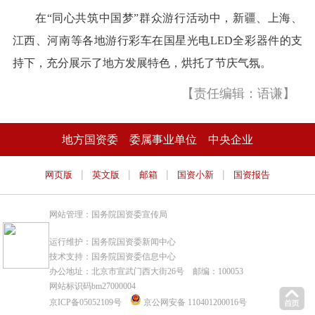
在“同心共筑中国梦”群众游行活动中，新疆、上海、
江西、河南等各地游行彩车在国星光电LED全彩器件的支
持下，充分展示了地方发展特色，烘托了节庆气氛。
【责任编辑：语谦】
地方国资委
委属事业单位
中央企业
|
|
|
|
网页版
英文版
邮箱
国资小新
国资报告
网站管理：国务院国资委宣传局
运行维护：国务院国资委新闻中心
技术支持：国务院国资委信息中心
办公地址：北京市宣武门西大街26号 邮编：100053
网站标识码bm27000004
京ICP备05052109号
京公网安备 110401200016号