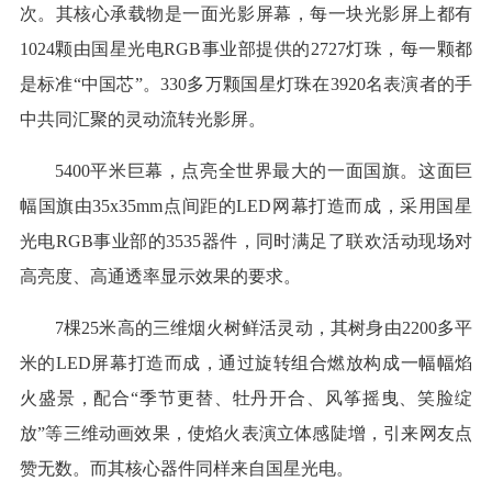
次。其核心承载物是一面光影屏幕，每一块光影屏上都有
1024颗由国星光电RGB事业部提供的2727灯珠，每一颗都
是标准“中国芯”。330多万颗国星灯珠在3920名表演者的手
中共同汇聚的灵动流转光影屏。
5400平米巨幕，点亮全世界最大的一面国旗。这面巨
幅国旗由35x35mm点间距的LED网幕打造而成，采用国星
光电RGB事业部的3535器件，同时满足了联欢活动现场对
高亮度、高通透率显示效果的要求。
7棵25米高的三维烟火树鲜活灵动，其树身由2200多平
米的LED屏幕打造而成，通过旋转组合燃放构成一幅幅焰
火盛景，配合“季节更替、牡丹开合、风筝摇曳、笑脸绽
放”等三维动画效果，使焰火表演立体感陡增，引来网友点
赞无数。而其核心器件同样来自国星光电。