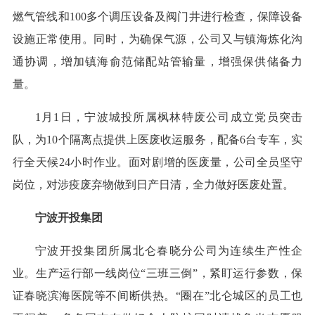
燃气管线和100多个调压设备及阀门井进行检查，保障设备
设施正常使用。同时，为确保气源，公司又与镇海炼化沟
通协调，增加镇海俞范储配站管输量，增强保供储备力
量。
1月1日，宁波城投所属枫林特废公司成立党员突击
队，为10个隔离点提供上医废收运服务，配备6台专车，实
行全天候24小时作业。面对剧增的医废量，公司全员坚守
岗位，对涉疫废弃物做到日产日清，全力做好医废处置。
宁波开投集团
宁波开投集团所属北仑春晓分公司为连续生产性企
业。生产运行部一线岗位“三班三倒”，紧盯运行参数，保
证春晓滨海医院等不间断供热。“圈在”北仑城区的员工也