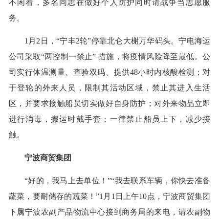
不闲着，多名同志在做好个人防护同时请战争当志愿服
务。
1月2日，“宁丰2轮”停靠北仑大榭万华码头。宁电海运
公司采取“两控制一禁止” 措施，将疫情风险降至最低。公
司实行体温测量、查验双码、提供48小时内核酸检测；对
于登轮的外来人员，限制其活动区域，禁止其进入生活
区，并要求接触船员切实做好自身防护；对外来物品立即
进行消毒，搬运时戴手套；一律禁止船员上下，减少接
触。
宁波商贸集团
“好的，我马上去单位！”“我去联系车辆，你快去准备
蔬菜，要耐储存的蔬菜！”1月1日上午10点，宁波商贸集团
下属宁波农副产品物流中心接到商务局的来电，请农副物