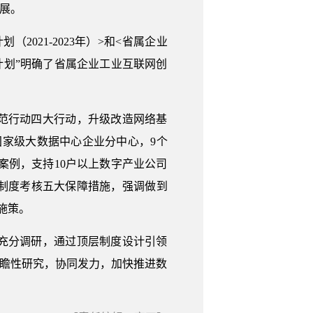
展。
021-2023年）>和<省属企业
行动计划”明确了省属企业工业互联网创
范行动四大行动，升级改造网络基
国家级大数据中心企业分中心，9个
范案例，支持10户以上数字产业公司
制度考核五大保障措施，强调做到
施策。
充分调研，通过顶层制度设计引领
前瞻性研究，协同发力，加快推进数